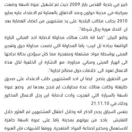
كبير في بلدية القدس بايار 2009 حيث تم تشغيل عبوة ناسفة وضعت
بمركبته في مدينة حولون وعند الاخفاق بالعملية تم الاعتداء عليه بمايو
2010 بجانب مكاتب البلدية على يد مشتبهين من اعضاء العصابة بعد
ان انتحلا هوية رجال شرطة".
وتابع البيان: "كما انه كانت هنالك محاولة لاصابة احد المباني البارزة
الواقعة بجادة تل ابيب- يافا المحاولة التي تضمت محاولة حرق وتفجير
المبنى بواسطة مواد مشتعلة ومتفجرة مما كان سيؤدي بحالة نجاحها
الى انهيار المبنى ومباني مجاورة: مع الاشارة ان الخلفية لكل هذة
الاعمال تعود الى خلافات حول مصالح تجارية".
من التحقيق يتضح ايضا ان احد المشتبهين طلب الاعتداء على صديق
طليقتة وكانت هنالك عدة محاولات لم تنجح بعدها تم وضع عبوة
ناسفة بالسيارة التي انفجرت وادت لاصابة ابن رجل الاعمال المذكور
وذلك في 21.11.10
بنفس السياق يجدر الذكر انه وخلال اعتقال المشتبهين تم العثور خلال
التفتيش باحد من بيوتهم بمدينة يافا على عبوة ناسفة جاهزة
للاستعمال ومختبر لصناعة المواد المتفجرة. ووفقا للشبهات فان العبوة