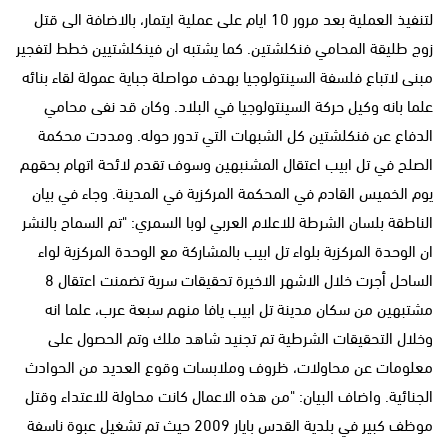
لتنفيذ العملية بعد مرور 10 ايام على عملية ايتمار، بالاضافة الى قتل
زوج طليقة المحامي فنكلشتين. كما يشتبه ان فينكلشتيين خطط لتفجير
مبنى لاتباع فلسفة السينتولوجيا بهدف مواصلة جباية عمولة لقاء بنائه
علما بانه وكيل حركة السينتولوجيا في البلاد. وكان قد نفى محامي
الدفاع عن فنكلشتين كل الشبهات التي تدور حوله. ومددت محكمة
الصلح في تل ابيب اعتقال المشنبهين وسوف تقدم لائحة اتهام بحقهم
يوم الخميس القادم في المحكمة المركزية في المدينة. وجاء في بيان
الناطقة بلسان الشرطة للاعلام العربي لوبا السمري: "تم السماح بالنشر
ان الوحدة المركزية بلواء تل ابيب بالمشاركة مع الوحدة المركزية لواء
الساحل أجرت خلال الاشهر الاخيرة تحقيقات سرية تضمنت اعتقال 8
مشتبهين من سكان مدينة تل ابيب يافا منهم سبعة عرب، علما انه
وخلال التحقيقات الشرطية تم تجنيد شاهد ملك وتم الحصول على
معلومات عن محاولات، ظروف وملابسات وقوع العديد من الحوادث
الجنائية. واضاف البيان: "من هذه الاعمال كانت محاولة للاعتداء وقتل
موظف كبير في بلدية القدس بايار 2009 حيث تم تشغيل عبوة ناسفة