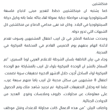
فنكلشتين.
كما يشتبه ان فينكلشتيين خطط لتفجير مبنى لاتباع فلسفة
السينتولوجيا بهدف مواصلة جباية عمولة لقاء بنائه علما بانه وكيل حركة
السينتولوجيا في البلاد. وكان قد نفى محامي الدفاع عن فنكلشتين كل
الشبهات التي تدور حوله.
ومددت محكمة الصلح في تل ابيب اعتقال المشنبهين وسوف تقدم
لائحة اتهام بحقهم يوم الخميس القادم في المحكمة المركزية في
المدينة.
وجاء في بيان الناطقة بلسان الشرطة للاعلام العربي لوبا السمري: "تم
السماح بالنشر ان الوحدة المركزية بلواء تل ابيب بالمشاركة مع الوحدة
المركزية لواء الساحل أجرت خلال الاشهر الاخيرة تحقيقات سرية تضمنت
اعتقال 8 مشتبهين من سكان مدينة تل ابيب يافا منهم سبعة عرب،
علما انه وخلال التحقيقات الشرطية تم تجنيد شاهد ملك وتم الحصول
على معلومات عن محاولات، ظروف وملابسات وقوع العديد من
الحوادث الجنائية.
واضاف البيان: "من هذه الاعمال كانت محاولة للاعتداء وقتل موظف