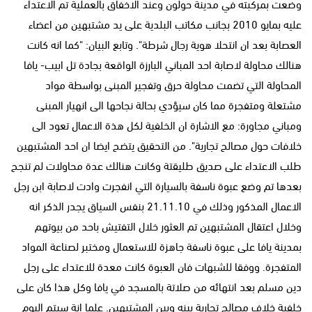
وضعت بمركبته في مدينة حولون وعند الاخفاق بالعملية تم الاعتداء
عليه بمايو 2010 بجانب مكاتب البلدية على يد مشتبهين من اعضاء
العصابة بعد ان انتحلا هوية رجال شرطة". وتابع البيان: "كما انه كانت
هنالك محاولة لاصابة احد المباني البارزة الواقعة بجادة تل ابيب- يافا
المحاولة التي تضمت محاولة حرق وتفجير المبنى بواسطة مواد
مشتعلة ومتفجرة مما كان سيؤدي بحالة نجاحها الى انهيار المبنى
ومباني مجاورة: مع الاشارة ان الخلفية لكل هذة الاعمال تعود الى
خلافات حول مصالح تجارية". من التحقيق يتضح ايضا ان احد المشتبهين
طلب الاعتداء على صديق طليقتة وكانت هنالك عدة محاولات لم تنجح
بعدها تم وضع عبوة ناسفة بالسيارة التي انفجرت وادت لاصابة ابن رجل
الاعمال المذكور وذلك في 21.11.10 بنفس السياق يجدر الذكر انه
وخلال اعتقال المشتبهين تم العثور خلال التفتيش باحد من بيوتهم
بمدينة يافا على عبوة ناسفة جاهزة للاستعمال ومختبر لصناعة المواد
المتفجرة. ووفقا للشبهات فان العبوة كانت معدة للاعتداء على رجل
دين مسلم بعد انتهائه من صلاتة بالمسجد في يافا وكل هذا كان على
خلفية خلاف مصالح تجارية بينه وبين المشتبهين. علما انة سيتم اليوم