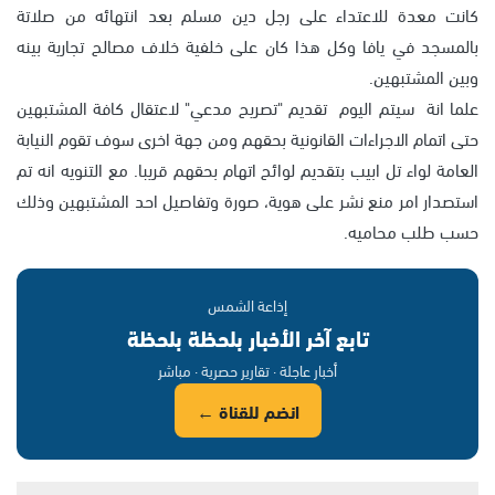
كانت معدة للاعتداء على رجل دين مسلم بعد انتهائه من صلاتة
بالمسجد في يافا وكل هذا كان على خلفية خلاف مصالح تجارية بينه
وبين المشتبهين.
علما انة سيتم اليوم تقديم "تصريح مدعي" لاعتقال كافة المشتبهين
حتى اتمام الاجراءات القانونية بحقهم ومن جهة اخرى سوف تقوم النيابة
العامة لواء تل ابيب بتقديم لوائح اتهام بحقهم قريبا. مع التنويه انه تم
استصدار امر منع نشر على هوية، صورة وتفاصيل احد المشتبهين وذلك
حسب طلب محاميه.
إذاعة الشمس
تابع آخر الأخبار بلحظة بلحظة
أخبار عاجلة · تقارير حصرية · مباشر
انضم للقناة ←