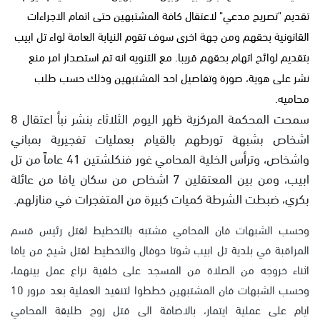
تقديم "تصريح مدعي" لاعتقال كافة المشتبهين حتى اتمام الاجراءات
القانونية بحقهم ومن جهة اخرى سوف تقوم النيابة العامة لواء تل ابيب
بتقديم لوائح اتهام بحقهم قريبا. مع التنويه انه تم استصدار امر منع
نشر على هوية، صورة وتفاصيل احد المشتبهين وذلك حسب طلب
محاميه.
سمحت المحكمة المركزية ظهر اليوم الثلاثاء بنشر نبأ اعتقال 8
اشخاص بشبهة تورطهم بالقيام بعمليات تفجيرية بمباني
واشخاص، وترأس الخلية المحامي غور فنكلشتين 41 عاماً من تل
ابيب، ومن بين المعتقلين 7 اشخاص من سكان يافا من عائلة
بكري، ضبطت الشرطة كميات كبيرة من المتفجرات في منازلهم.
وحسب الشبهات فان المحامي مشتبه بالتخطيط لقتل رئيس قسم
المراقبة في بلدية تل ابيب شوتا حوفال والتخطيط لقتل شيخ من يافا
اثناء خروجه من الصلاة من المسجد على خلفية نزاع عمل بينهما،
وحسب الشبهات فان المشتبهين خططوا لتنفيذ العملية بعد مرور 10
ايام على عملية ايتمار، بالاضافة الى قتل زوج طليقة المحامي