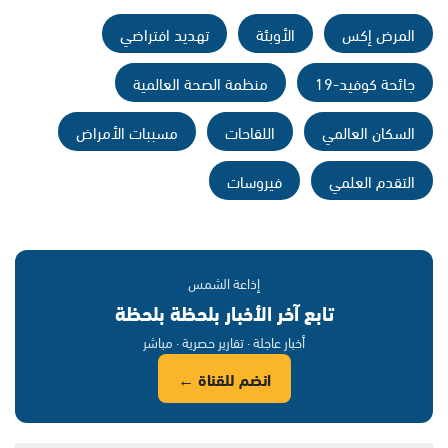
المرض إكس
الأوبئة
تهديد افتراضي
جائحة كوفيد-19
منظمة الصحة العالمية
السكان العالمي
اللقاحات
مسببات الأمراض
التقدم العلمي
فيروسات
إذاعة الشمس
تابع آخر الأخبار بلحظة بلحظة
أخبار عاجلة · تقارير حصرية · مباشر
انضم للقناة ←