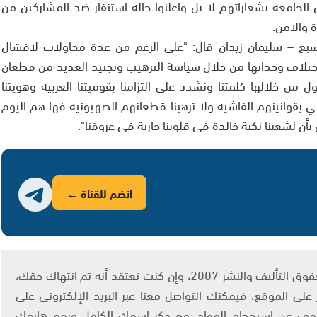
الجامعة بشعاراتهم لا بل واعلنوا حالة استنفار ضد المشاركين من
 والامن.
سبع – سليمان زيدان قال: "على الرغم من عدة محاولات لافشال
 اختلاف وحداتها من خلال سياسة الترهيب وتجنيد العديد من قطعان
ن خلالها كلمتنا ونشدد على التزامنا بقوميتنا العربية وهويتنا
لي بقوانينهم الفاشية ولا ترهبنا قطعانهم الصهيونية فها هم اليوم
ن لشعبنا نكبة خالدة في قلوبنا جارية في عروقنا".
انضم للقناة ←
يتم الاستخدام المواد وفقًا للمادة 27 أ من قانون حقوق التأليف والنشر 2007، وإن كنت تعتقد أنه تم انتهاك حقك،
لى الموقع، فيمكنك التواصل معنا عبر البريد الإلكتروني على
info@ashams.c والطلب بالتوقف عن استخدام المواد، مع ذكر اسمك الكامل ورقم هاتفك