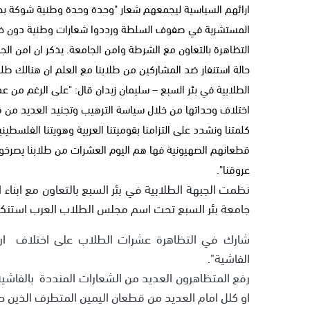
ارائهم السياسية ليجمعهم شعار "وحدة وحدة وطنية شوكة بحلق
المستشرية في صفوف السلطة ورددوا شعارات وطنية دون خوف 
التظاهرة بالتعاون مع الشرطة وامن الجامعة. يذكر ان امن الج
حالة استنفار ضد المشاركين من طلابنا مع العلم ان هنالك ط
الطلابية في بئر السبع – سليمان زيدان قال: "على الرغم من 
اختلاف وحداتها من خلال سياسة الترهيب وتجنيد العديد من 
كلمتنا ونشدد على التزامنا بقوميتنا العربية وهويتنا الفلسطينية
قطعانهم الصهيونية فها هم اليوم العشرات من طلابنا يصرخون 
عروقنا".
نظمت الجبهة الطلابية في بئر السبع بالتعاون مع ابناء
جامعة بئر السبع تحت اسم مجلس الطلاب العرب استنكارا ل
شارك في التظاهرة عشرات الطلاب على اختلاف ار
الفاشية".
رفع المتظاهرون العديد من الشعارات المنددة بالفا
او كلل امام العديد من قطعان اليمين المتطرف الذين حا