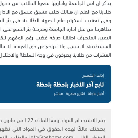
يذكر ان امن الجامعة وادارتها منعوا الطلاب من دخول 
طلابنا مع العلم ان هنالك طلب مسبق منسق مع الادارة
وفي تعقيب لسكرتير عام الجبهة الطلابية في بئر ال
تظاهرتنا من قبل ادارة الجامعة وشرطة بئر السبع على
اليمين المتطرف اطلقنا صرخة غضب رغم انوفهم لنقول م
الفلسطينية. لا ننسى ولا نتراجع عن حق العودة. لا نبا
العشرات من طلابنا يصرخون في وجه السلطة والاحتلال بأ
إذاعة الشمس
تابع آخر الأخبار بلحظة بلحظة
أخبار عاجلة · تقارير حصرية · مباشر
بصفتك مالكًا لهذه الحقوق في المواد التي تظهر ع
العنوان التالي: om