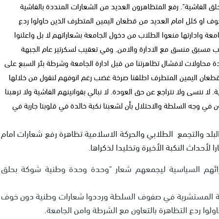
 الفاشية". رفع المتظاهرون العديد من الشعارات المنددة بالفاشية
او كلل امام العديد من قطعان اليمين المتطرف الذين حاولوا ردع
امعة وادارتها منعوا الطلاب من دخول الجامعة بشعاراتهم لا بل واعلنوا
لب مسبق منسق مع الادارة والامن. وفي تعقيب لسكرتير عام الجبهة
عدة محاولات لافشال تظاهرتنا من قبل ادارة الجامعة وشرطة بئر السبع على
قطعان اليمين المتطرف اطلقنا صرخة غضب رغم انوفهم لنقول من خلالها
. لا ننسى ولا نتراجع عن حق العودة. لا نبالي بقوانينهم الفاشية ولا ترهبنا
في وجه السلطة والاحتلال بأن لشعبنا نكبة خالدة في قلوبنا جارية في
 البلد والتجمع الطلابي والحركة الاسلامية تظاهرة رفع شعارات امام
أحداث النكبة الأخيرة وتخليدا لذكراها.
ائهم السياسية ليجمعهم شعار "وحدة وحدة وطنية شوكة بحلق
شية المستشرية في صفوف السلطة ورددوا شعارات وطنية دون خوف
ولوا ردع التظاهرة بالتعاون مع الشرطة وامن الجامعة.