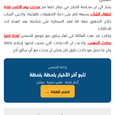
يشار الى ان محكمة الصلح في بيتاح تكفا قد
مددت يوم الاثنين فترة
اعتقال الشاب
بسبعة ايام على ذمة التحقيقات بالقضية، وادعى الشاب
خلال التحقيق معه انه فقد السيطرة على شاحنته بعد انفجار احد
الاطارات.
وكانت قد نفت العائلة في لقاء سابق مع موقع الشمس
تورط ابنها
بحادث الدهس،
وادعت ان الادعاءات التي نسبت لابنها إسلام باطلة
وان ما حصل هو حادث طرق كان يمكن ان يحدث مع أي سائق آخر.
إذاعة الشمس
تابع آخر الأخبار بلحظة بلحظة
أخبار عاجلة · تقارير حصرية · مباشر
انضم للقناة ←