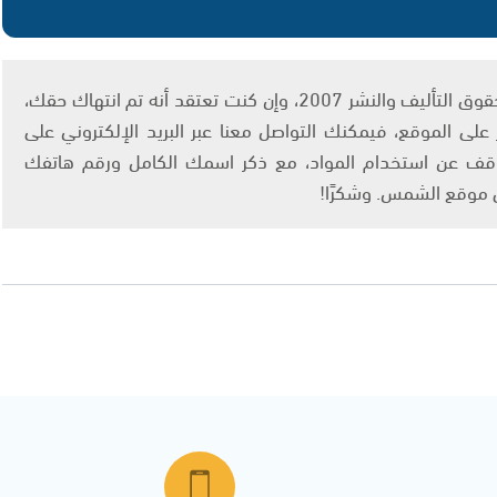
يتم الاستخدام المواد وفقًا للمادة 27 أ من قانون حقوق التأليف والنشر 2007، وإن كنت تعتقد أنه تم انتهاك حقك،
لى الموقع، فيمكنك التواصل معنا عبر البريد الإلكتروني على
info@ashams.c والطلب بالتوقف عن استخدام المواد، مع ذكر اسمك الكامل ورقم هاتفك
ى موقع الشمس. وشكرًا!