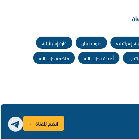
ان
بة إسرائيلية
جنوب لبنان
غارة إسرائيلية
ائيلي
أهداف حزب الله
منظمة حزب الله
انضم للقناة ←