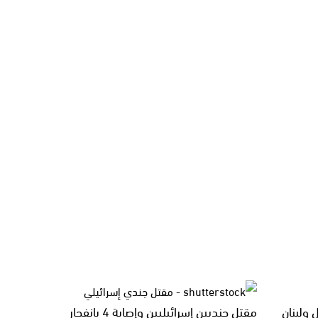
ولبنان
مقتل جنديين إسرائيليين وإصابة 4 بانفجار