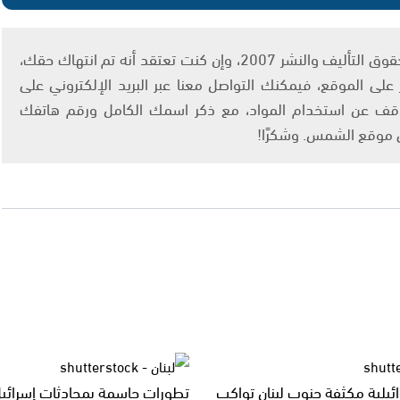
يتم الاستخدام المواد وفقًا للمادة 27 أ من قانون حقوق التأليف والنشر 2007، وإن كنت تعتقد أنه تم انتهاك حقك،
لى الموقع، فيمكنك التواصل معنا عبر البريد الإلكتروني على
info@ashams.c والطلب بالتوقف عن استخدام المواد، مع ذكر اسمك الكامل ورقم هاتفك
ى موقع الشمس. وشكرًا!
ائيلية مكثفة جنوب لبنان تواكب
تطورات حاسمة بمحادثات إسرائيل 