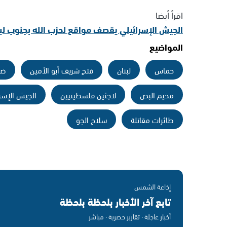
اقرأ أيضا
الجيش الإسرائيلي يقصف مواقع لحزب الله بجنوب لبن
المواضيع
حماس
لبنان
فتح شريف أبو الأمين
ضر
مخيم البص
لاجئين فلسطينيين
الجيش الإسر
طائرات مقاتلة
سلاح الجو
إذاعة الشمس
تابع آخر الأخبار بلحظة بلحظة
أخبار عاجلة · تقارير حصرية · مباشر