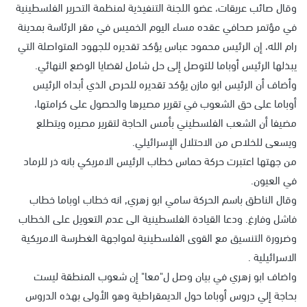
وقال صائب عريقات، عضو اللجنة التنفيذية لمنظمة التحرير الفلسطينية
في مؤتمر صحافي عقده مساء اليوم الخميس في مقر الرئاسة بمدينة
رام الله، إن الرئيس محمود عباس يؤكد تقديره للجهود المتواصلة التي
يبذلها الرئيس أوباما للتوصل إلى حل شامل لقضايا الوضع النهائي.
وأضاف أن الرئيس ابو مازن يؤكد تقديره للحرص الذي أبداه الرئيس
أوباما على حق الشعوب في تقرير مصيرها والحصول على كرامتها،
مضيفا أن الشعب الفلسطيني بأمس الحاجة لتقرير مصيره ويتطلع
ويسعى للخلاص من الاحتلال الإسرائيلي.
من جهتها اعتبرت حركة حماس خطاب الرئيس الامريكي بانه ذر للرماد
في العيون.
وقال الناطق باسم الحركة سامي ابو زهري, انه خطاب اوباما خطاب
فاشل وفارغ. ودعا القيادة الفلسطينية الى عدم التعويل على الخطاب
وضرورة التنسيق مع القوى الفلسطينية لمواجهة الغطرسة الامريكية
الاسرائيلية .
واضاف ابو زهري في بيان وصل ل"معا" إن شعوب المنطقة ليست
بحاجة إلي دروس أوباما حول الديمقراطية وهو الأولى بهذه الدروس