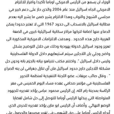
الوزراء ان يسمع من الرئيس الامريكي اوباما تأكيدا واقرار للالتزام
الامريكي اتجاه اسرائيل منذ عام 2004 والذي حاز على دعم كبير في
مجلسي الشيوخ والنواب وهذا الالتزام يشير ضمن ما يشير اليه بعدم
مطالبة اسرائيل بالانسحاب الى حدود 1967 التي لا تعتبر حدودا يمكن
الدفاع عنها اضافة لتركها مراكز سكانية اسرائيلية كبرى في الضفة
الغربية خارج هذه الحدود . وهدفت الالتزامات الامريكية المذكورة الى
تعزيز وجود اسرائيل كدولة يهودية وذلك من خلال التوضيح بشكل
واضح وجلي بان اللاجئين سيتم استيعابهم داخل الدولة الفلسطينية
وليس داخل اسرائيل ". واختتم مكتب نتنياهو بيانه بالجزم بانه ودون حل
مشكلة اللاجئين خارج حدود اسرائيل فان أي تنازل جغرافي لن ينه الصراع
" . وقال صائب عريقات، عضو اللجنة التنفيذية لمنظمة التحرير
الفلسطينية في مؤتمر صحافي عقده مساء اليوم الخميس في مقر
الرئاسة بمدينة رام الله، إن الرئيس محمود عباس يؤكد تقديره للجهود
المتواصلة التي يبذلها الرئيس أوباما للتوصل إلى حل شامل لقضايا
الوضع النهائي. وأضاف أن الرئيس ابو مازن يؤكد تقديره للحرص الذي
أبداه الرئيس أوباما على حق الشعوب في تقرير مصيرها والحصول على