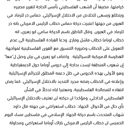
كرامتها، مضيفا أن الشعب الفلسطيني بأمس الحاجة لتقرير مصيره
ويتطلع ويسعى للخلاص من الاحتلال الإسرائيلي. حماس:ذر للرماد في
العيون من جهتها اعتبرت حركة حماس خطاب الرئيس الامريكي بانه ذر
للرماد في العيون. وقال الناطق باسم الحركة سامي ابو زهري, انه
خطاب اوباما خطاب فاشل وفارغ. ودعا القيادة الفلسطينية الى عدم
التعويل على الخطاب وضرورة التنسيق مع القوى الفلسطينية لمواجهة
الغطرسة الامريكية الاسرائيلية . واضاف ابو زهري في بيان وصل ل"معا"
إن شعوب المنطقة ليست بحاجة إلي دروس أوباما حول الديمقراطية
وهو الأولى بهذه الدروس في ظل دعمه المطلق للجرائم الإسرائيلية
وإعلانه في الخطاب رفضه مجرد التنديد بالاحتلال الإسرائيلي. كما رفض
انتقاده للمصالحة الفلسطينية، ومعتبرا اياه تدخلاً في الشأن
الفلسطيني الداخلي، ومؤكدا ان حركته لن تعترف بالاحتلال الإسرائيلي
بأي حال من الأحوال. الجهاد: خطاب استعراضي من جهته قال داود
شهاب المتحدث باسم حركة الجهاد الإسلامي في فلسطين مساء اليوم
الخميس ان خطاب الرئيس الامريكي باراك أوباما استعراضي ومحاولة