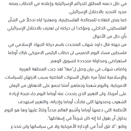
في ظل دعمه المطلق للجرائم الإسرائيلية وإعلانه في الخطاب رفضه
مجرد التنديد بالاحتلال الإسرائيلي.
كما رفض انتقاده للمصالحة الفلسطينية، ومعتبرا اياه تدخلاً في الشأن
الفلسطيني الداخلي، ومؤكدا ان حركته لن تعترف بالاحتلال الإسرائيلي
بأي حال من الأحوال.
من جهته قال داود شهاب المتحدث باسم حركة الجهاد الإسلامي في
فلسطين مساء اليوم الخميس ان خطاب الرئيس الامريكي باراك أوباما
استعراضي ومحاولة متجددة لتسويق الوهم.
واضاف شهاب في بيان وصل ل"معا" لقد جنت المنطقة العربية
والإسلامية ثماراً مرة طوال السنوات الماضية بسبب الارتهان للسياسات
الامريكية، واليوم شعبنا وجماهير أمتنا تجمع على الانعتاق من الرهان
على أمريكا، وان التغيير الذي يتحدث عنه أوباما اليوم جاء نتيجة لإرادة
الشعوب وصحوتها التي فاجأت أوباما وإدراته، والتغيير استهدف
الأنظمة التي دعمها أوباما وأشبع العالم مدحاً وثناءً عليها وها هو اليوم
يحاول أن يقول لنا إنه كان شريكاً في إسقاطها".
وتابع :"لا نثق أبداً في الإدارة الأمريكية ولا في سياساتها ولن ننخدع