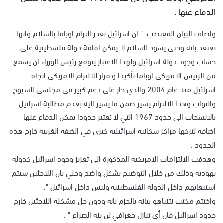
الدفاع عنها .
واضاف البيان المقتضب :" ان اسرائيل تقدر التزام اوباما بالسلام وانها
تعتقد بانه وحتى يسود السلام لا يمكن اقامة دولة فلسطينية على
حساب وجود دولة اسرائيل ولهذا الاعتبار يتوقع رئيس الوزراء ان يسمع
من الرئيس الامريكي اوباما تأكيدا واقرار للالتزام الامريكي اتجاه
اسرائيل منذ عام 2004 والذي حاز على دعم كبير في مجلسي الشيوخ
والنواب وهذا الالتزام يشير ضمن ما يشير اليه بعدم مطالبة اسرائيل
بالانسحاب الى حدود 1967 التي لا تعتبر حدودا يمكن الدفاع عنها
اضافة لتركها مراكز سكانية اسرائيلية كبرى في الضفة الغربية خارج هذه
الحدود .
وهدفت الالتزامات الامريكية المذكورة الى تعزيز وجود اسرائيل كدولة
يهودية وذلك من خلال التوضيح بشكل واضح وجلي بان اللاجئين سيتم
استيعابهم داخل الدولة الفلسطينية وليس داخل اسرائيل ".
واختتم مكتب نتنياهو بيانه بالجزم بانه ودون حل مشكلة اللاجئين خارج
حدود اسرائيل فان أي تنازل جغرافي لن ينه الصراع " .