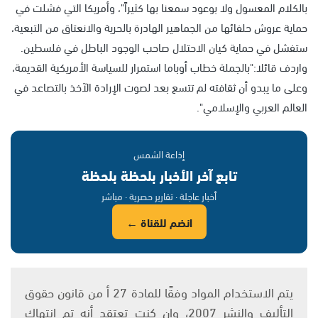
بالكلام المعسول ولا بوعود سمعنا بها كثيراً"، وأمريكا التي فشلت في
حماية عروش حلفائها من الجماهير الهادرة بالحرية والانعتاق من التبعية،
ستفشل في حماية كيان الاحتلال صاحب الوجود الباطل في فلسطين.
واردف قائلا:"بالجملة خطاب أوباما استمرار للسياسة الأمريكية القديمة،
وعلى ما يبدو أن ثقافته لم تتسع بعد لصوت الإرادة الآخذ بالتصاعد في
العالم العربي والإسلامي".
إذاعة الشمس
تابع آخر الأخبار بلحظة بلحظة
أخبار عاجلة · تقارير حصرية · مباشر
انضم للقناة ←
يتم الاستخدام المواد وفقًا للمادة 27 أ من قانون حقوق
التأليف والنشر 2007، وإن كنت تعتقد أنه تم انتهاك