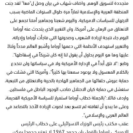
متجددة لتسويق الوهم. واضاف شهاب في بيان وصل ل"معا" لقد جنت
المنطقة العربية والإسلامية ثماراً مرة طوال السنوات الماضية بسبب
الارتهان للسياسات الامريكية، واليوم شعبنا وجماهير أمتنا تجمع على
الانعتاق من الرهان على أمريكا، وان التغيير الذي يتحدث عنه أوباما
اليوم جاء نتيجة لإرادة الشعوب وصحوتها التي فاجأت أوباما وإدراته،
والتغيير استهدف الأنظمة التي دعمها أوباما وأشبع العالم مدحاً وثناءً
عليها وها هو اليوم يحاول أن يقول لنا إنه كان شريكاً في إسقاطها".
وتابع :"لا نثق أبداً في الإدارة الأمريكية ولا في سياساتها ولن ننخدع
بالكلام المعسول ولا بوعود سمعنا بها كثيراً"، وأمريكا التي فشلت في
حماية عروش حلفائها من الجماهير الهادرة بالحرية والانعتاق من التبعية،
ستفشل في حماية كيان الاحتلال صاحب الوجود الباطل في فلسطين.
واردف قائلا:"بالجملة خطاب أوباما استمرار للسياسة الأمريكية القديمة،
وعلى ما يبدو أن ثقافته لم تتسع بعد لصوت الإرادة الآخذ بالتصاعد في
العالم العربي والإسلامي".
عقب مكتب رئيس الوزراء الاسرائيلي على خطاب الرئيس
الامريكي اوباما بالقول بان حدود 1967 لا تعتبر حدودا يمكن