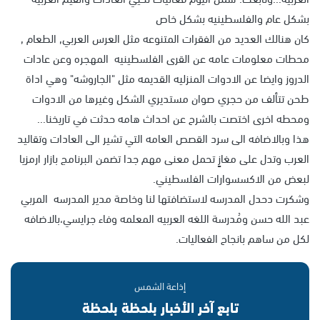
بشكل عام والفلسطينيه بشكل خاص
كان هنالك العديد من الفقرات المتنوعه مثل العرس العربي, الطعام ,
محطات معلومات عامه عن القرى الفلسطينيه المهجره وعن عادات
الدروز وايضا عن الادوات المنزليه القديمه مثل "الجاروشه" وهي اداة
طحن تتألف من حجري صوان مستديري الشكل وغيرها من الادوات
ومحطه اخرى اختصت بالشرح عن احداث هامه حدثت في تاريخنا...
هذا وبالاضافه الى سرد القصص العامه التي تشير الى العادات وتقاليد
العرب وتدل على مغازٍ تحمل معنى مهم جدا تضمن البرنامج بازار ارمزيا
لبعض من الاكسسوارات الفلسطيني.
وشكرت دحدل المدرسه لاستضافتها لنا وخاصة مدير المدرسه المربي
عبد الله حسن ومُدرسة اللغه العربيه المعلمه وفاء جرايسي،بالاضافه
لكل من ساهم بانجاح الفعاليات.
إذاعة الشمس
تابع آخر الأخبار بلحظة بلحظة