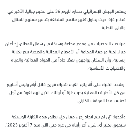
يستمر الجيش الإسرائيلي حصاره لليوم 36 على مخيم جباليا، الأكبر في
قطاع غزة، حيث يحاول تغيير ملامح المنطقة بتدمير ممنهج للمنازل
والبنى التحتية.
وتزايدت التحذيرات من وقوع مجاعة وشيكة في شمال القطاع، إذ أعلن
خبراء لجنة مراجعة المجاعة أن الأوضاع الغذائية والصحية تنذر بكارثة
إنسانية، وأن السكان يواجهون نقصًا حاداً في المواد الغذائية والمياه
والاحتياجات الأساسية.
وشدد الخبراء على أنه يلزم القيام بتحرك فوري خلال أيام وليس أسابيع
من كل الأطراف المعنية بحرب غزة أو أولئك الذين لهم نفوذ من أجل
تخفيف هذا الموقف الكارثي.
وأكدوا: "إن لم يتم اتخاذ إجراء فعال فإن نطاق هذه الكارثة الوشيكة
سيفوق بكثير أي شيء آخر رأيناه في غزة حتى الآن منذ 7 أكتوبر 2023".