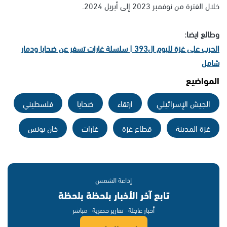
خلال الفترة من نوفمبر 2023 إلى أبريل 2024.
وطالع ايضا:
الحرب على غزة لليوم ال393 | سلسلة غارات تسفر عن ضحايا ودمار
شامل
المواضيع
الجيش الإسرائيلي
ارتقاء
ضحايا
فلسطيني
غزة المدينة
قطاع غزة
غارات
خان يونس
إذاعة الشمس
تابع آخر الأخبار بلحظة بلحظة
أخبار عاجلة · تقارير حصرية · مباشر