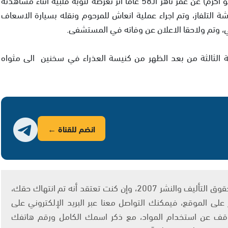
اشة التلفاز، وتم اجراء عملية انعاش للمرحوم ونقله بسيارة الاسعاف
ي، وتم ولاحقا الاعلان عن وفاته في المستشفى.
انه الطاهر اليوم الاحد 2252011 الساعة الثالثة من بعد الظهر من كنيسة العذراء في سخنين الى مثواه
انضم للقناة ←
يتم الاستخدام المواد وفقًا للمادة 27 أ من قانون حقوق التأليف والنشر 2007، وإن كنت تعتقد أنه تم انتهاك حقك،
لى الموقع، فيمكنك التواصل معنا عبر البريد الإلكتروني على
info@ashams.c والطلب بالتوقف عن استخدام المواد، مع ذكر اسمك الكامل ورقم هاتفك