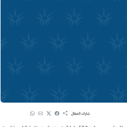
شارك المقال
فجعت مدينة سخنين بوفاة المرحوم سالم غنطوس (ابو اكرم) عن عمر ناهز الـ58 عاما اثر تعرضه لنوبه قلبية اثناء مشاهدته