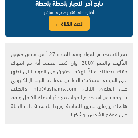
تابع آخر الأخبار بلحظة بلحظة
أخبار عاجلة · تقارير حصرية · مباشر
انضم للقناة ←
يتم الاستخدام المواد وفقًا للمادة 27 أ من قانون حقوق
التأليف والنشر 2007، وإن كنت تعتقد أنه تم انتهاك
حقك، بصفتك مالكًا لهذه الحقوق في المواد التي تظهر
على الموقع، فيمكنك التواصل معنا عبر البريد الإلكتروني
على العنوان التالي: info@ashams.com والطلب
بالتوقف عن استخدام المواد، مع ذكر اسمك الكامل ورقم
هاتفك وإرفاق تصوير للشاشة ورابط للصفحة ذات الصلة
على موقع الشمس. وشكرًا!