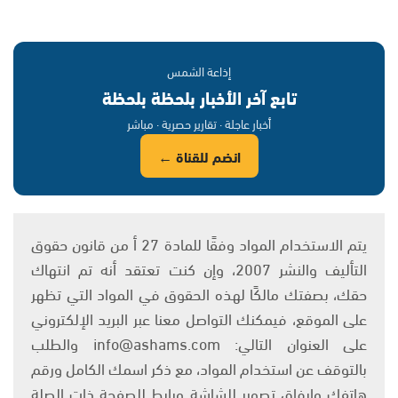
إذاعة الشمس
تابع آخر الأخبار بلحظة بلحظة
أخبار عاجلة · تقارير حصرية · مباشر
انضم للقناة ←
يتم الاستخدام المواد وفقًا للمادة 27 أ من قانون حقوق
التأليف والنشر 2007، وإن كنت تعتقد أنه تم انتهاك
حقك، بصفتك مالكًا لهذه الحقوق في المواد التي تظهر
على الموقع، فيمكنك التواصل معنا عبر البريد الإلكتروني
على العنوان التالي: info@ashams.com والطلب
بالتوقف عن استخدام المواد، مع ذكر اسمك الكامل ورقم
هاتفك وإرفاق تصوير للشاشة ورابط للصفحة ذات الصلة