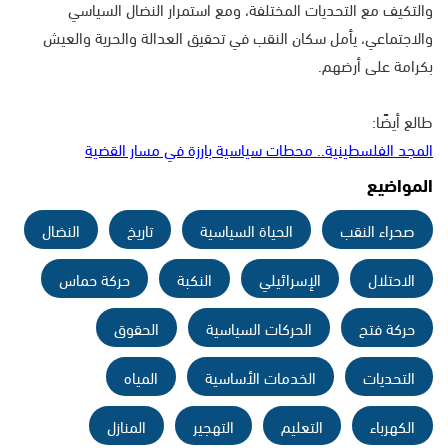
والتكيف مع التحديات المختلفة، ومع استمرار النضال السياسي
والاجتماعي، يأمل سكان النقب في تحقيق العدالة والحرية والعيش
بكرامة على أرضهم.
طالع أيضًا:
المجد الفلسطينية.. محطات سياسية بارزة في مسار القضية
المواضيع
صحراء النقب
الحياة السياسية
تاريخ
النضال
الاحتلال
الإسرائيلي
النكبة
حركة حماس
حركة فتح
الحركات السياسية
الحقوق
التحديات
الخدمات الأساسية
المياه
الكهرباء
التعليم
التهجير
المنازل