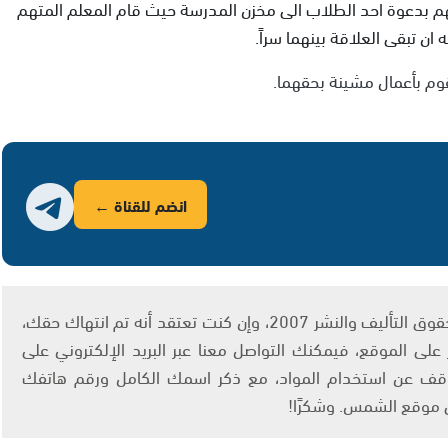
هم بدعوة احد الطلاب الى مخزن المدرسة حيث قام المعلم المتهم
ن تبقى العلاقة بينهما سراً.
قوم بأعمال مشينة بحقهما.
انضم للقناة ←
يتم الاستخدام المواد وفقًا للمادة 27 أ من قانون حقوق التأليف والنشر 2007، وإن كنت تعتقد أنه تم انتهاك حقك،
لى الموقع، فيمكنك التواصل معنا عبر البريد الإلكتروني على
info@ashams.c والطلب بالتوقف عن استخدام المواد، مع ذكر اسمك الكامل ورقم هاتفك
ى موقع الشمس. وشكرًا!