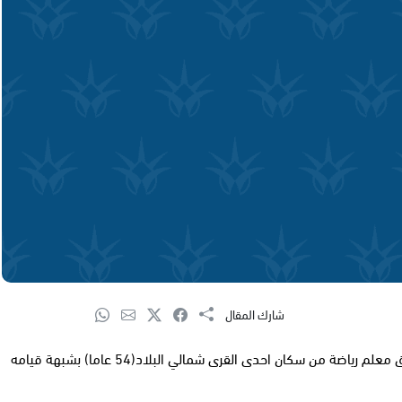
شارك المقال
قدمت المحكمة المركزية في حيفا ظهر الأحد، لائحة اتهام بحق معلم رياضة من سكان احدى القرى شمالي البلاد(54 عاما) بشبهة قيامه