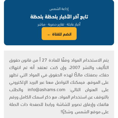
إذاعة الشمس
تابع آخر الأخبار بلحظة بلحظة
أخبار عاجلة · تقارير حصرية · مباشر
انضم للقناة ←
يتم الاستخدام المواد وفقًا للمادة 27 أ من قانون حقوق
التأليف والنشر 2007، وإن كنت تعتقد أنه تم انتهاك
حقك، بصفتك مالكًا لهذه الحقوق في المواد التي تظهر
على الموقع، فيمكنك التواصل معنا عبر البريد الإلكتروني
على العنوان التالي: info@ashams.com والطلب
بالتوقف عن استخدام المواد، مع ذكر اسمك الكامل ورقم
هاتفك وإرفاق تصوير للشاشة ورابط للصفحة ذات الصلة
على موقع الشمس. وشكرًا!