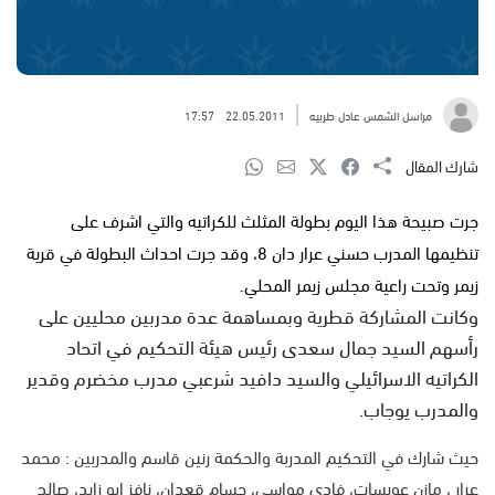
مراسل الشمس عادل طربيه
22.05.2011
17:57
شارك المقال
جرت صبيحة هذا اليوم بطولة المثلث للكراتيه والتي اشرف على
تنظيمها المدرب حسني عرار دان 8، وقد جرت احداث البطولة في قرية
زيمر وتحت راعية مجلس زيمر المحلي.
وكانت المشاركة قطرية وبمساهمة عدة مدربين محليين على
رأسهم السيد جمال سعدى رئيس هيئة التحكيم في اتحاد
الكراتيه الاسرائيلي والسيد دافيد شرعبي مدرب مخضرم وقدير
والمدرب يوجاب.
حيث شارك في التحكيم المدربة والحكمة رنين قاسم والمدربين : محمد
عرار ، مازن عويسات، فادي مواسي، حسام قعدان، نافز ابو زايد، صالح