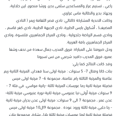
راعي ، تسنيم عرار والمساعدين سلمى بدير، ورشا منصور، لين خلالية،
وجهاد بدير والطالبة ماس غزاوي.
وكانت الاندية المشاركة كالتالي: نادي قصر الثقافة زيمر ( النادي
المضيف) ، أشكول بايس الطيرة، نادي الجبهة الطيبة، نادي كفر قاسم ،
ونادي قسم الرياضة جلجولية ، ونادي المركز الجماهيري قلنسوة، ونادي
المركز الجماهيري باقة الغربية.
وحل ضيوفنا على المباراة: فريق المدرب جمال سعدة من نحف وشفا
عمرو، فريق المدرب دافيد شرعبي من نس تسيونا
وقد كانت النتائج كما يلي:
بنات كاتا وقتال 7- 5 سنوات : مرتبة اولى سنا قعدان، المرتبة الثانية ريم
عثامنة والمرتبة الثالثة رام عثامنة، مجموعة 6- 7 مرتبة اولى ميس
فضيلة مرتبة ثانية رما عويسات المرتبة ثالثة -رانية مواسي. في فئة 7 -
9 سنوات مرتبة أولى-نبا عنبوسي مرتبة ثانية-نورة عنبوسي مرتبة ثالثة-
عدن عمر ، مجموعة 7 الى 9 سنوات: مرتبة اولى عدن بدران مرتبة ثانية
- رنا حلبي مرتبة ثالثة ورود عودة . مجموعة 9ال10 مرتبة اولى ميس
فضيلة مرتبة ثانية لونا عويسات مرتبة ثالثة بلال بشارة، مجموعة بنات