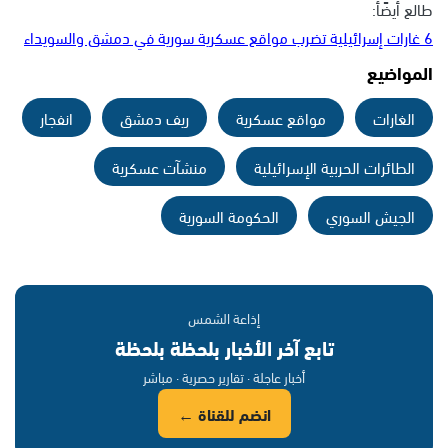
طالع أيضًأ:
6 غارات إسرائيلية تضرب مواقع عسكرية سورية في دمشق والسويداء
المواضيع
الغارات
مواقع عسكرية
ريف دمشق
انفجار
الطائرات الحربية الإسرائيلية
منشآت عسكرية
الجيش السوري
الحكومة السورية
إذاعة الشمس
تابع آخر الأخبار بلحظة بلحظة
أخبار عاجلة · تقارير حصرية · مباشر
انضم للقناة ←