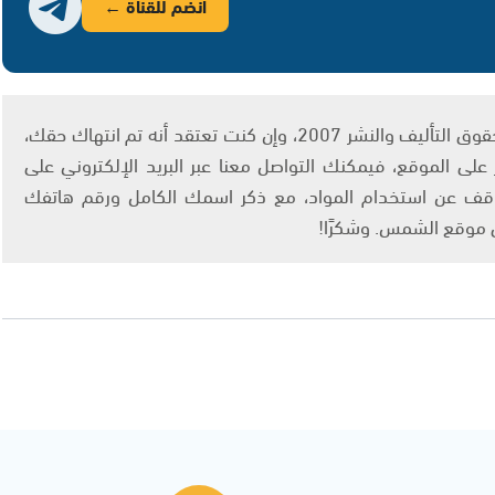
انضم للقناة ←
يتم الاستخدام المواد وفقًا للمادة 27 أ من قانون حقوق التأليف والنشر 2007، وإن كنت تعتقد أنه تم انتهاك حقك،
لى الموقع، فيمكنك التواصل معنا عبر البريد الإلكتروني على
info@ashams.c والطلب بالتوقف عن استخدام المواد، مع ذكر اسمك الكامل ورقم هاتفك
ى موقع الشمس. وشكرًا!