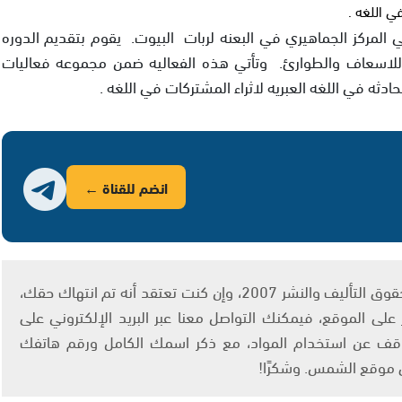
ي اللغه .
لمركز الجماهيري في البعنه لربات البيوت. يقوم بتقديم الدوره
لاسعاف والطوارئ. وتأتي هذه الفعاليه ضمن مجموعه فعاليات
ادثه في اللغه العبريه لاثراء المشتركات في اللغه .
انضم للقناة ←
يتم الاستخدام المواد وفقًا للمادة 27 أ من قانون حقوق التأليف والنشر 2007، وإن كنت تعتقد أنه تم انتهاك حقك،
لى الموقع، فيمكنك التواصل معنا عبر البريد الإلكتروني على
info@ashams.c والطلب بالتوقف عن استخدام المواد، مع ذكر اسمك الكامل ورقم هاتفك
ى موقع الشمس. وشكرًا!