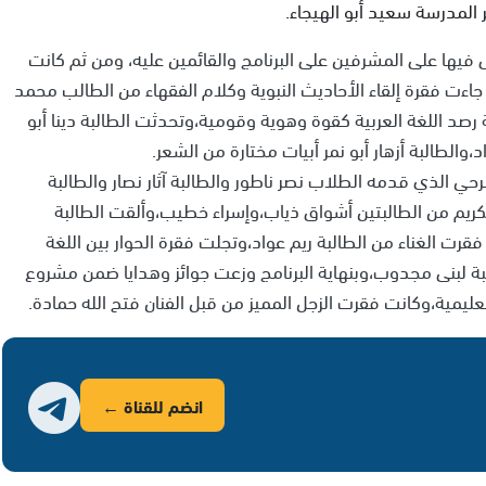
المدرسة سعيد أبو الهيجاء.
نى فيها على المشرفين على البرنامج والقائمين عليه، ومن ثم كانت
جاءت فقرة إلقاء الأحاديث النبوية وكلام الفقهاء من الطالب محمد
 رصد اللغة العربية كقوة وهوية وقومية،وتحدثت الطالبة دينا أبو
الطالبة أزهار أبو نمر أبيات مختارة من الشعر.
حي الذي قدمه الطلاب نصر ناطور والطالبة آثار نصار والطالبة
الكريم من الطالبتين أشواق ذياب،وإسراء خطيب،وألقت الطالبة
قرت الغناء من الطالبة ريم عواد،وتجلت فقرة الحوار بين اللغة
البة لبنى مجدوب،وبنهاية البرنامج وزعت جوائز وهدايا ضمن مشروع
ليمية،وكانت فقرت الزجل المميز من قبل الفنان فتح الله حمادة.
انضم للقناة ←