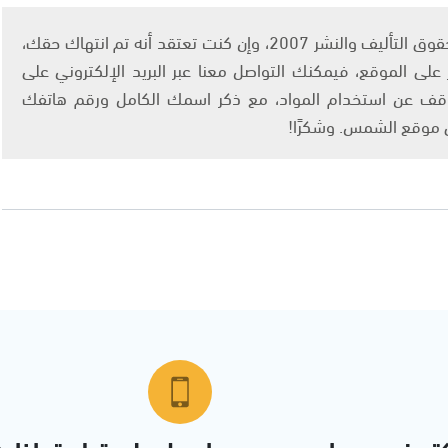
يتم الاستخدام المواد وفقًا للمادة 27 أ من قانون حقوق التأليف والنشر 2007، وإن كنت تعتقد أنه تم انتهاك حقك،
لى الموقع، فيمكنك التواصل معنا عبر البريد الإلكتروني على
info@ashams.c والطلب بالتوقف عن استخدام المواد، مع ذكر اسمك الكامل ورقم هاتفك
ى موقع الشمس. وشكرًا!