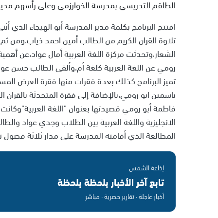
الطاقم التدريسي بمدرسة الخوارزمي وعلى رأسهم مدير 
افتتح البرنامج بكلمة مدير المدرسة أبو الهيجاء الذي أث
تلاوة القران الكريم من الطالب أمين احمد ذياب،ومن ثم 
الشعار،وتحدثت مركزة اللغة العربية أمال عواد،عن أهمية
رومي عن اللغة العربية كلغة أم،وألقى الطالب حسن عواد،و
تميز البرنامج كذلك بعدة فقرات منها فقرة العرض المسر
ياسمين ابو رومي،بالإضافة إلى فقرة المتحدثة بالقران 
فاطمة أبو رومي قصيدتها بعنوان "اللغة العربية"وكانت ف
الانجليزية واللغة العربية بين الطلاب وجدي عواد والط
المطالعة الذي أقامته المدرسة على مدار ثلاثة فصول تع
إذاعة الشمس
تابع آخر الأخبار بلحظة بلحظة
أخبار عاجلة · تقارير حصرية · مباشر