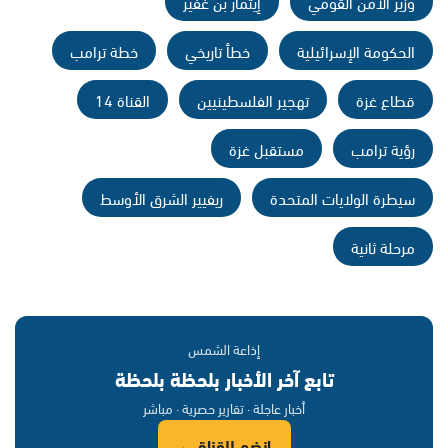
وزير الأمن القومي
إيتمار بن غفير
الحكومة الإسرائيلية
خطأ تاريخي
خطة ترامب
قطاع غزة
تهجير الفلسطينيين
القناة 14
رؤية ترامب
مستقبل غزة
سيطرة الولايات المتحدة
ريفيير الشرق الأوسط
مرحلة ثانية
إذاعة الشمس
تابع آخر الأخبار بلحظة بلحظة
أخبار عاجلة · تقارير حصرية · مباشر
انضم للقناة ←