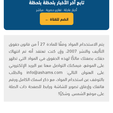
تابع آخر الأخبار بلحظة بلحظة
أخبار عاجلة · تقارير حصرية · مباشر
انضم للقناة ←
يتم الاستخدام المواد وفقًا للمادة 27 أ من قانون حقوق
التأليف والنشر 2007، وإن كنت تعتقد أنه تم انتهاك
حقك، بصفتك مالكًا لهذه الحقوق في المواد التي تظهر
على الموقع، فيمكنك التواصل معنا عبر البريد الإلكتروني
على العنوان التالي: info@ashams.com والطلب
بالتوقف عن استخدام المواد، مع ذكر اسمك الكامل ورقم
هاتفك وإرفاق تصوير للشاشة ورابط للصفحة ذات الصلة
على موقع الشمس. وشكرًا!