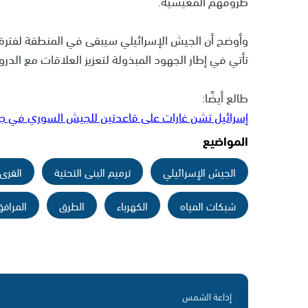
ظروفهم المعيشية.
وأوضح أن الجيش الإسرائيلي سيبقى في المنطقة لفترة غ
تأتي في إطار الجهود المبذولة لتعزيز العلاقات مع الد
طالع أيضًا:
إسرائيل تشن غارات على قاعدتين للجيش السوري في ج
المواضيع
الجيش الإسرائيلي
ترميم البنى التحتية
القرى 
شبكات المياه
الكهرباء
الطرق
المرافق
إذاعة الشمس