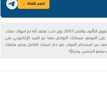
انضم للقناة ←
يتم الاستخدام المواد وفقًا للمادة 27 أ من قانون حقوق التأليف والنشر 2007، وإن كنت تعتقد أنه تم انتهاك حقك،
لى الموقع، فيمكنك التواصل معنا عبر البريد الإلكتروني على
info@ashams.c والطلب بالتوقف عن استخدام المواد، مع ذكر اسمك الكامل ورقم هاتفك
ى موقع الشمس. وشكرًا!