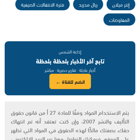
إنتر ميلان
ريال مدريد
فترة الانتقالات الصيفية
المفاوضات
إذاعة الشمس
تابع آخر الأخبار بلحظة بلحظة
أخبار عاجلة · تقارير حصرية · مباشر
انضم للقناة ←
يتم الاستخدام المواد وفقًا للمادة 27 أ من قانون حقوق
التأليف والنشر 2007، وإن كنت تعتقد أنه تم انتهاك
حقك، بصفتك مالكًا لهذه الحقوق في المواد التي تظهر
على الموقع، فيمكنك التواصل معنا عبر البريد الإلكتروني