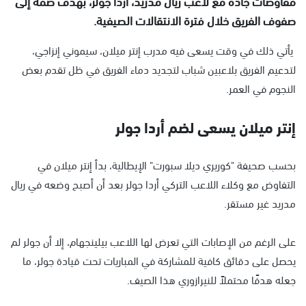
مفاوضات جادة مع لاعب ريال مدريد، أردا جولر، بهدف ضمه إلى
صفوف الفريق خلال فترة الانتقالات الصيفية.
يأتي ذلك في وقت يسعى فيه مدرب إنتر ميلان، سيموني إنزاجي،
لتدعيم الفريق بلاعبين شباب لتجديد دماء الفريق في ظل تقدم بعض
النجوم في العمر.
إنتر ميلان يسعى لضم أردا جولر
بحسب صحيفة "كوريري ديلا سبورت" الإيطالية، بدأ إنتر ميلان في
التفاوض مع وكلاء اللاعب التركي أردا جولر بعد أن أصبح وضعه في ريال
مدريد غير مستقر.
على الرغم من الإصابات التي تعرض لها اللاعب بيلينجهام، إلا أن جولر لم
يحصل على دقائق كافية للمشاركة في المباريات تحت قيادة جولر، ما
جعله هدفًا محتملاً للنيرازوري هذا الصيف.