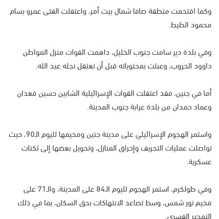
وكما اقتحمت منطقة صافا شمال بيت أمر، واعتقلت الفتى عمرو بسام
محمود الطيط.
وفي بلدة دير سامت جنوب الخليل، داهمت القوات منزل المواطن
داوود الحروب، وعبثت بمحتوياته قبل أن تعتقل نجله عبد الله.
أما في جنين، فقد اعتقلت القوات الإسرائيلية الشابين حسين قعدان
وعماد حمدان من بلدة عرابة جنوب المدينة.
واستمر الهجوم الإسرائيلي على مدينة جنين ومخيمها لليوم الـ90، حيث
تواصلت عمليات التجريف وإحراق المنازل، وتحويل بعضها إلى ثكنات
عسكرية.
وفي طولكرم، استمر الهجوم لليوم الـ84 على المدينة، والـ71 على
مخيم نور شمس، وسط تصاعد الانتهاكات بحق السكان، بما في ذلك
التهجير القسري.