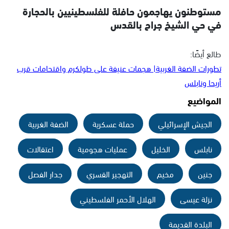
مستوطنون يهاجمون حافلة للفلسطينيين بالحجارة
في حي الشيخ جراح بالقدس
طالع أيضًا:
تطورات الضفة الغربية| هجمات عنيفة على طولكرم واقتحامات قرب
أريحا ونابلس
المواضيع
الجيش الإسرائيلي
حملة عسكرية
الضفة الغربية
نابلس
الخليل
عمليات هجومية
اعتقالات
جنين
مخيم
التهجير القسري
جدار الفصل
نزلة عيسى
الهلال الأحمر الفلسطيني
البلدة القديمة