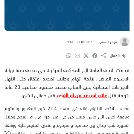
موقع الشمس
29.05.2011
09:51
شارك المقال
قدمت النيابة العامة الى المحكمة المركزية في مدينة حيفا نهاية
الاسبوع الماضي لائحة اتهام وطلب تمديد اعتقال حتى انتهاء
الاجراءات القضائية بحق الشاب محمد محمود محاميد 20 عاماً
بتهمة قتل
علام ابو رعد من ام الف
حم
قبل حوالي الشهر.
وحسب لائحة الاتهام فانه في مساء 22.4 خرج المغدور والمتهم
وبرفقة اخرين الى حرش قريب من حي عين جرار في ام الفحم وخلال
السهرة شب جدال بين محاميد والمرحوم واعتدى المتهم عليه ورشقه
بالحجارة وطعنه في انحاء مختلفة من جسمه، ما ادى الى وفاته متأثراً