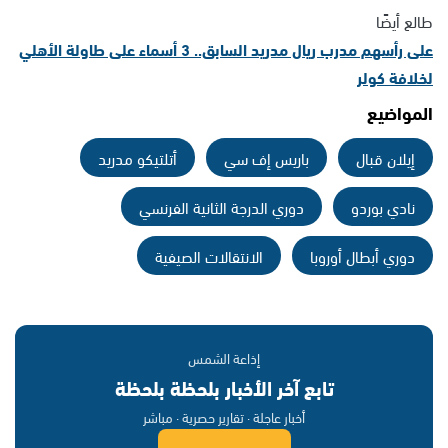
طالع أيضًا
على رأسهم مدرب ريال مدريد السابق.. 3 أسماء على طاولة الأهلي
لخلافة كولر
المواضيع
إيلان قبال
باريس إف سي
أتلتيكو مدريد
نادي بوردو
دوري الدرجة الثانية الفرنسي
دوري أبطال أوروبا
الانتقالات الصيفية
إذاعة الشمس
تابع آخر الأخبار بلحظة بلحظة
أخبار عاجلة · تقارير حصرية · مباشر