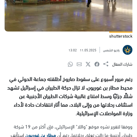
shutterstock
راديو الشمس
11.05.2025
13:02
شارك المقال
رغم مرور أسبوع على سقوط صاروخ أطلقته جماعة الحوثي في
محيط مطار بن غوريون، لا تزال حركة الطيران في إسرائيل تشهد
شللًا جزئيًا وسط امتناع غالبية شركات الطيران الأجنبية عن
استئناف رحلاتها من وإلى البلاد، مما أثار انتقادات حادة لأداء
وزارة المواصلات الإسرائيلية.
ووفقا لتقرير نشره موقع "واللا" الإسرائيلي، فإن أكثر من 19 شركة
طيران أجنبية ما زالت تعلق رحلاتها، رغم أن
مطار بن غوريون
استأنف