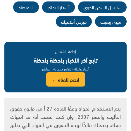
سلاسل الشحن الجوي
أسعار التذاكر
الاقتصاد
ميري ريغيف
فيرجن أتلانتيك
إذاعة الشمس
تابع آخر الأخبار بلحظة بلحظة
أخبار عاجلة · تقارير حصرية · مباشر
انضم للقناة ←
يتم الاستخدام المواد وفقًا للمادة 27 أ من قانون حقوق
التأليف والنشر 2007، وإن كنت تعتقد أنه تم انتهاك
حقك، بصفتك مالكًا لهذه الحقوق في المواد التي تظهر