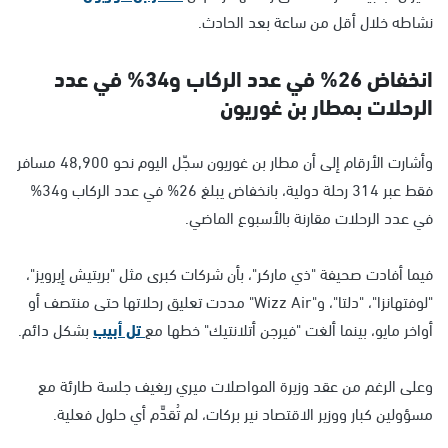
نشاطه خلال أقل من ساعة بعد الحادث.
انخفاض 26% في عدد الركاب و34% في عدد
الرحلات بمطار بن غوريون
وأشارت الأرقام إلى أن مطار بن غوريون سجّل اليوم نحو 48,900 مسافر
فقط عبر 314 رحلة دولية، بانخفاض يبلغ 26% في عدد الركاب و34%
في عدد الرحلات مقارنة بالأسبوع الماضي.
فيما أفادت صحيفة "ذي ماركر"، بأن شركات كبرى مثل "بريتيش إيرويز"،
"لوفتهانزا"، "دلتا"، و"Wizz Air" مددت تعليق رحلاتها حتى منتصف أو
أواخر مايو، بينما ألغت "فيرجن أتلانتيك" خطها مع
تل أبيب
بشكل دائم.
وعلى الرغم من عقد وزيرة المواصلات ميري ريغيف جلسة طارئة مع
مسؤولين كبار ووزير الاقتصاد نير بركات، لم تُقدَّم أي حلول فعلية.