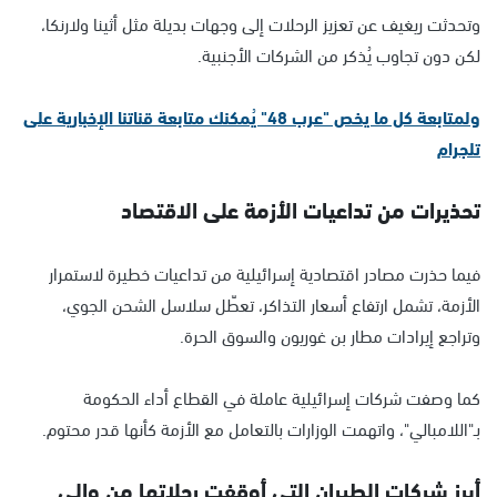
وتحدثت ريغيف عن تعزيز الرحلات إلى وجهات بديلة مثل أثينا ولارنكا،
لكن دون تجاوب يُذكر من الشركات الأجنبية.
ولمتابعة كل ما يخص "عرب 48" يُمكنك متابعة قناتنا الإخبارية على
تلجرام
تحذيرات من تداعيات الأزمة على الاقتصاد
فيما حذرت مصادر اقتصادية إسرائيلية من تداعيات خطيرة لاستمرار
الأزمة، تشمل ارتفاع أسعار التذاكر، تعطّل سلاسل الشحن الجوي،
وتراجع إيرادات مطار بن غوريون والسوق الحرة.
كما وصفت شركات إسرائيلية عاملة في القطاع أداء الحكومة
بـ"اللامبالي"، واتهمت الوزارات بالتعامل مع الأزمة كأنها قدر محتوم.
أبرز شركات الطيران التي أوقفت رحلاتها من وإلى