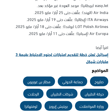
easyJet (بريطانيا): موعد العودة غير مؤكد بعد.
Air India (الهند): علّقت حتى 25 أيار/ مايو 2025.
ITA Airways (إيطاليا): علّقت حتى 19 أيار/ مايو 2025.
LOT Polish Airlines (بولندا): علّقت حتى 18 أيار/ مايو 2025.
Air Europa (إسبانيا): علّقت حتى 11 أيار/ مايو 2025.
اقرأ أيضا
إسرائيل تعلن خطة لتقديم امتيازات لجنود الاحتياط بقيمة 3
مليارات شيكل
المواضيع
صاروخ
جماعة الحوثي
مطار بن غوريون
حركة الطيران
شركات الطيران
الرحلات
وزارة المواصلات
بريتيش إيرويز
لوفتهانزا