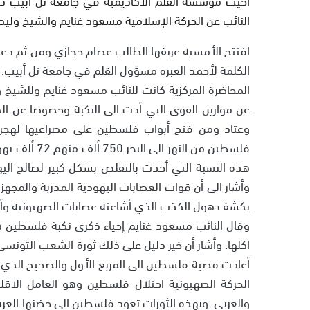
النائب عن الحركة الإسلامية مسعود غنايم والشيخ وليد
افتتح الأمسية عريفها الطالب عصام حجازي ومن ثم دعا 
الكلمة لأحمد العبره مسؤول القلم في جامعة تل أبيب.
المحاضرة المركزية كانت للنائب مسعود غنايم وللشيخ ول
عن موازين القوى التي أدت الى النكبة وخصوصا عن الد
يكشف هول الكذب الذي أشاعته عصابات الصهيونية وأع
وقال النائب مسعود غنايم إحياء ذكرى نكبة فلسطين ه
اكلها. وأشار أن خير دليل على ذلك ثورة الشعب التونسي
أعادت قضية فلسطين الى المربع الأول والصحيح الذي 
الحركة الصهيونية احتلال فلسطين وهو العامل الاقل
والعربي. وبهذه الثورات تعود فلسطين الى حضنها الع