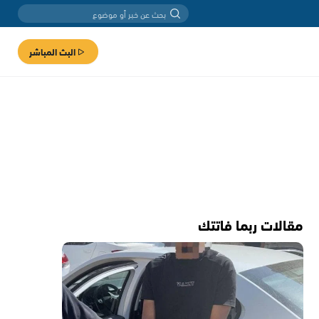
البث المباشر
مقالات ربما فاتتك