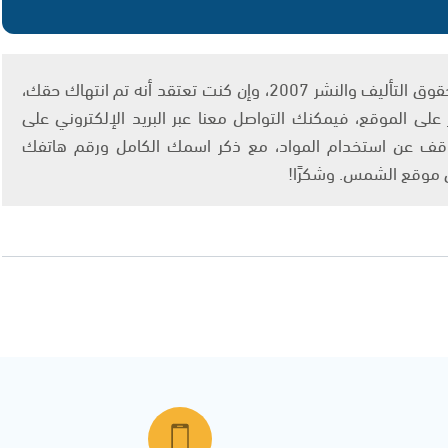
يتم الاستخدام المواد وفقًا للمادة 27 أ من قانون حقوق التأليف والنشر 2007، وإن كنت تعتقد أنه تم انتهاك حقك،
لى الموقع، فيمكنك التواصل معنا عبر البريد الإلكتروني على
info@ashams.c والطلب بالتوقف عن استخدام المواد، مع ذكر اسمك الكامل ورقم هاتفك
ى موقع الشمس. وشكرًا!