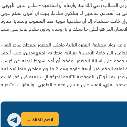
ر بن الخطاب رضي الله عنه وأرضاه أو اسلامية - صلاح الدين الأيوبي.
ى يد أشخاص سالمين لا يملكون سلاحا، يثبت أن أقوى سلاح عربي
ة، وإن كانت مسلحة، إلا أن سلاحها موجه ضد الشعوب ولحماية حدود
إنسان الحر هو أغلى ما نملك وأنه وحده ودون سلاح قادر على قلب
من زوايا مختلفة. الفقرة التالية فاجئت الحضور بمقطع ساخر للفنان
ذافي الى قاعة الأمسية بعبائته ونظارته المعهودتين، حيث أتحف
بردوده على اسئلة الحضور، مؤكدا أن أحد شروط تنحيه عن كرسي
الرئاسة هو اعادة عدد سكان ليبيا الى عدد سكانها سنة توليه الحكم قبل أربعة عقود وهو 2 مليون مواطن فيما تعد ليبيا
بال مدرسة الأوائل النموذجية التابعة للحركة الإسلامية في كفر قاسم
ل محمد رمزي، ايوب، علي عيسى وعماد الطوري والفقرات الشعرية
انضم للقناة ←