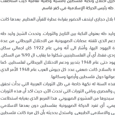
 طه رئيس الحركة الإسلامية في كفر قاسم.
بلال حجازي ليتحف الحضور بقراءة عطرة للقرآن العظيم. بعدها كانت
يد طه بعنوان النكبة بين التاريخ والثورات. وتحدث الشيخ وليد طه
عم الذي تلقته عصابات الصهيونية من الاحتلال البريطاني من عدة
وعتاد ومن فتح أبواب فلسطين على مصراعيها لهجرة اليهود اليها، وأشار الى أنه وفي عام 1922 كان اجمالي سكان
فلسطين من النهر الى البحر 750 ألف منهم 72 ألف يهودي فقط، أي أن الفلسطينيين شكلوا ما يقارب ال 90% من السكان.
هذه النسبة التي أخذت بالتقلص بشكل كبير لصالح اليهود حتى عام 1948 بتدبير ودعم الاحتلال البريطاني لفلسطين. كما
وأشار الى أن قوات العصابات اليهودية المدربة والمجهزة بالسلاح كانت ضعفي عدد كل جيوش العرب عام 1948 الأمر الذي
وانها حول فلسطين وأرضها وسكانها.
ذه السنة له نكهة خاصة في ظل الثورات العربية التي بدأت تحقق
 والمصري وباقي الثورات التي تحدث الآن، حيث اكد أن هذه الثورات
سيحررها من المشروع الصهيوني. هذا المربع الذي بغيابه استطاعت
يمي، أي تفرد الحركة الصهيونية بفلسطين دون بعدها الاسلامي
ربي والاسلامي الطبيعي. واستدل بحديثه بأن كل مرة كانت فلسطين