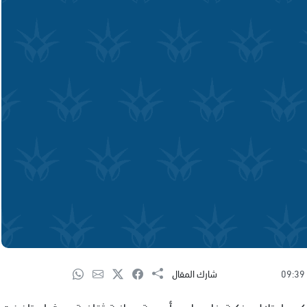
09:39
شارك المقال
كرى احتلال ونكبة فلسطين بأمسية وطنية ثقافية حيث استاضفت