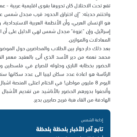
تقع تحت الاحتلال كان تحريرها بقوى اقليمية عربية - عم
واختتم حديثه: "إن اختراق الحدود قرب مجدل شمس عل
هو الإنسان العربي، وأن الأنظمة العربية الاستبدادي
إسرائيل، وإن "غزوة" مجدل شمس لهي الدليل على أن ال
المعادلات والموازين.
بعد ذلك دار حوار بين الطلاب والمحاضرين حول الموضوع 
محمد نعمه من دير الأسد الذي أتى بالعقيد معمر الق
الحضور بخطابه الناري وحلوله للصراع في فلسطين و
اليوم 8 مليون مواطن! في الختام اعتلى المنصة اش
وأتحفوا بدورهم الحضور بالأناشيد من تقديم الأشبا
الهادفة من القاء هبة فريج صابرين بدير.
إذاعة الشمس
تابع آخر الأخبار بلحظة بلحظة