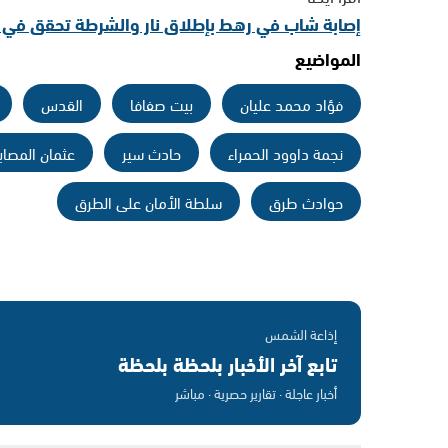
إصابة شاب في رهط بإطلاق نار والشرطة تحقق في م
المواضيع
فؤاد محمد عليان
بيت صفافا
القدس
نجمة داوود الحمراء
حادث سير
عثمان المصاب
حوادث طرق
سلطة الأمان على الطرق
إذاعة الشمس
تابع آخر الأخبار بلحظة بلحظة
أخبار عاجلة · تقارير حصرية · مباشر