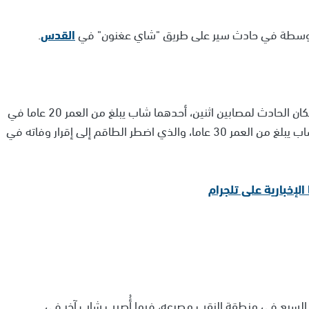
متوسطة في حادث سير على طريق "شاي عغنون" في
القدس
.
وقدم طاقم طبي من نجمة داوود الحمراء العلاج في مكان الحادث لمصابين اثنين، أحدهما شاب يبلغ من العمر 20 عاما في
حالة متوسطة مع إصابات في أطرافه السفلية، والآخر شاب يبلغ من العمر 30 عاما، والذي اضطر الطاقم إلى إقرار وفاته في
صابحة (25 عامًا) من بلدة تل السبع في منطقة النقب مصرعه، فيما أُصيب شاب آخر في