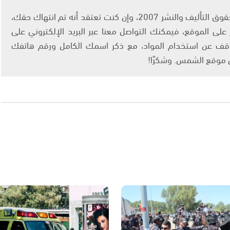
يتم الاستخدام المواد وفقًا للمادة 27 أ من قانون حقوق التأليف والنشر 2007، وإن كنت تعتقد أنه تم انتهاك حقك،
لى الموقع، فيمكنك التواصل معنا عبر البريد الإلكتروني على
info@ashams.c والطلب بالتوقف عن استخدام المواد، مع ذكر اسمك الكامل ورقم هاتفك
ى موقع الشمس. وشكرًا!