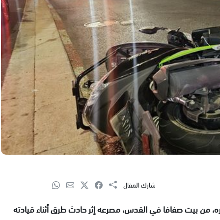
شارك المقال
ه، من بيت صفافا في القدس، مصرعه إثر حادث طرق أثناء قيادته