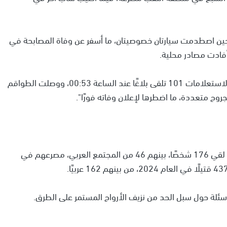
حين اصطدمت سيارتان خصوصيتان، ما أسفر عن وفاة المصابحة في
فادت مصادر محلية.
وقالت خدمة "نجمة داوود الحمراء" في بيانها إن "مركز الاستعلامات 101 تلقى بلاغًا عند الساعة 00:53، ووصلت الطواقم
بجروح متعددة، ما اضطرها لإعلان وفاته فورًا".
ووفقًا لمعطيات نشرتها سلطة الأمان على الطرق، فقد لقي 176 شخصًا، بينهم 46 من المجتمع العربي، مصرعهم في
سئلة حول سبل الحد من نزيف الأرواح المستمر على الطرق.