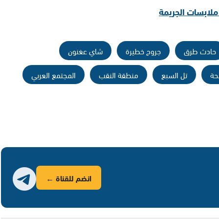
لابسات الجريمة
حادث طرق
جروح خطيرة
شاي عغنون
حة
تل السبع
منطقة النقب
المجتمع العربي
انضم للقناة ←