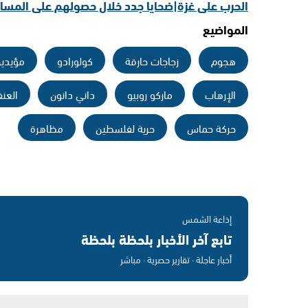
الحرب على غزة|ضحايا جدد خلال حصولهم على المسا
المواضيع
هجوم
زجاجات حارقة
كولورادو
مؤيدين
الإرهاب
ماركو روبيو
داني دانون
العن
حركة حماس
حرية لفلسطين
مظاهرة
إذاعة الشمس
تابع آخر الأخبار بلحظة بلحظة
أخبار عاجلة · تقارير حصرية · مباشر