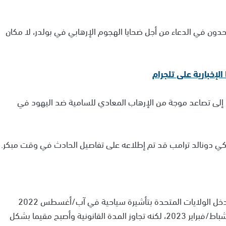
حدون في الدعاء من أجل ضحايا الهجوم الإرهابي في بولدر، لا مكان
ة، إلى تصاعد موجة من الإرهاب المعادي للسامية ضد اليهود في
كي دونالد ترامب قد تم إطلاعه على تفاصيل الحادث في وقت مبكر.
أفادت شبكة فوكس نيوز، بأن سليمان مصري الجنسية، دخل الولايات المتحدة بتأشيرة سياحية في آب/أغسطس 2022
خلال إدارة الرئيس جو بايدن، وكان يسمح له بالبقاء حتى شباط/فبراير 2023، لكنه تجاوز المدة القانونية وأصبح مقيما بشكل