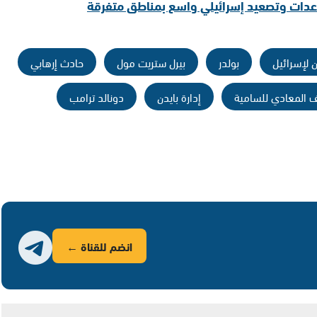
عدات وتصعيد إسرائيلي واسع بمناطق متفرقة
 لإسرائيل
بولدر
بيرل ستريت مول
حادث إرهابي
ف المعادي للسامية
إدارة بايدن
دونالد ترامب
انضم للقناة ←