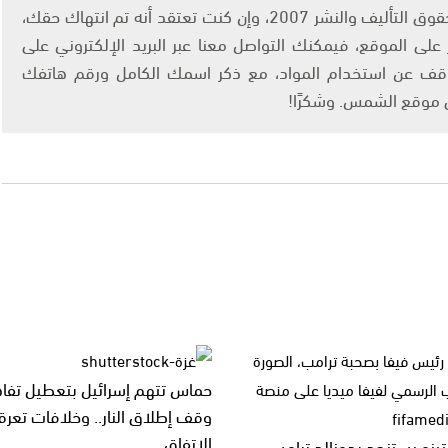
يتم الاستخدام المواد وفقًا للمادة 27 أ من قانون حقوق التأليف والنشر 2007، وإن كنت تعتقد أنه تم انتهاك حقك،
لى الموقع، فيمكنك التواصل معنا عبر البريد الإلكتروني على
info@ashams.c والطلب بالتوقف عن استخدام المواد، مع ذكر اسمك الكامل ورقم هاتفك
ى موقع الشمس. وشكرًا!
حماس تتهم إسرائيل بتعطيل تفا
وقف إطلاق النار.. وخلافات تعرق
الاتفاق
انتينو يستنجد بدونالد ترامب