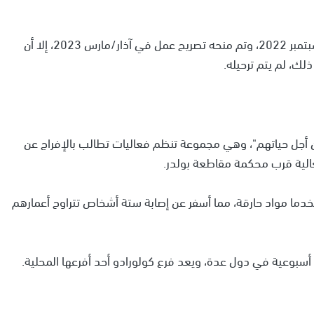
ووفقا للتقارير، تقدم سليمان بطلب للهجرة في أيلول/سبتمبر 2022، وتم منحه تصريح عمل في آذار/مارس 2023، إلا أن
لك، لم يتم ترحيله.
أجل حياتهم"، وهي مجموعة تنظم فعاليات تطالب بالإفراج عن
عالية قرب محكمة مقاطعة بولدر.
خدما مواد حارقة، مما أسفر عن إصابة ستة أشخاص تتراوح أعمارهم
سبوعية في دول عدة، ويعد فرع كولورادو أحد أفرعها المحلية.