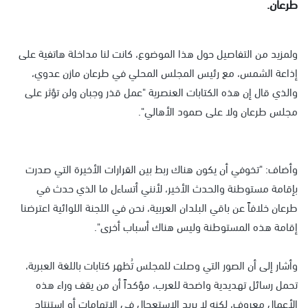
طرعان.
ولمزيد من التفاصيل حول هذا الموضوع، كانت لنا مداخلة هاتفية على
إذاعة الشمس، مع رئيس المجلس المحلي في طرعان مازن عدوي،
والذي قال إن هذه الكتابات العنصرية "عمل قذر وجبان ولن تؤثر على
مجلس طرعان ولا على صمود الأهالي".
وأضاف: "تخوفي أن يكون هناك ربط بين القرارات الأخيرة التي صدرت
بإقامة مستوطنة والحدث الأخير، لأنني أتساءل ما الذي حدث في
طرعان خلافاً عن باقي البلدان العربية، نحن في اللجنة اللوائية اعترضنا
إقامة هذه المستوطنة وليس هناك أسباب أخرى".
وأشار إلى أن الصور التي وصلت للمجلس تُظهر كتابات باللغة العبرية،
تحمل رسائل تهديدية واضحة للعرب، مؤكداً أن من يقف وراء هذه
الأعمال معروف، لكنه لا يريد الاستعجال في الاتهامات أو استنتاج