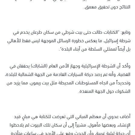
النتائج دون تحقيق معمق.
وتابع: "الكتابات طالت حتى بيت شرطي من سكان طرعان يخدم في
شرطة إسرائيل، ما يعكس خطورة الرسائل الموجهة ليس فقط للأهالي
بل أيضاً لممثلي السلطة من أبناء البلدة".
وأكد أن الشرطة الإسرائيلية وجهاز الأمن العام (الشاباك) يحققان في
القضية، وأنه تم رصد حركة السيارات القادمة من الجهة الشمالية للبلدة،
وتحديداً من اتجاه المستوطنات المحيطة مثل بيت ريمون، مما يزيد من
الشكوك حول الجهة المنفذة.
أضاف عدوي أن معظم المباني التي تعرضت للكتابة هي مبانٍ قيد
الإنشاء، وبعضها مأهول، مشيراً إلى أن سكان تلك البيوت لم يلاحظوا
أي حركة ليلية غريبة، وأن الحدث وقع على الأرجح في ساعات متأخرة