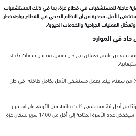
حماية عاجلة للمستشفيات في قطاع غزة، بما في ذلك المستشفيات
مستشفى الأمل، محذرة من أن النظام الصحي في القطاع يواجه خطر
تعطّل العمليات الجراحية والخدمات الحيوية.
اد في الموارد
مستشفيين عامين يعملان في خان يونس، يقدمان خدمات طبية
تيعابية.
جمع ناصر الطبي، على سبيل المثال، يعمل بنسبة 180٪ من سعته، بينما يعمل مستشفى الأمل بكامل طاقته، في ظل
وأضافت المنظمة أن هناك 17 مستشفى فقط تعمل جزئيًا من أصل 36 مستشفى كانت قائمة قبل الأزمة، وأن استمرار
تدهور الأوضاع سيؤدي إلى فقدان 490 سريرًا إضافيًا، ما سيخفض عدد الأسرة المتاحة إلى أقل من 1400 سرير لسكان غزة