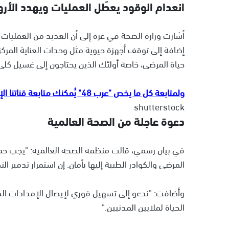
انعدام الوقود يعطّل العمليات ويهدد الأرو
أشارت وزارة الصحة في غزة إلى أن العديد من العمليات 
إضافة إلى توقف أجهزة حيوية مثل وحدات العناية المركز
حياة المرضى، خاصة أولئك الذين يحتاجون إلى غسيل كلى 
ولمتابعة كل ما يخص "عرب 48" يُمكنك متابعة قناتنا الإخبارية على تلجرام
shutterstock
دعوة عاجلة من الصحة العالمية
في بيان رسمي، قالت منظمة الصحة العالمية: "يجب ح
المرضى والكوادر الطبية إليها بأمان. إن استمرار تدمير
وأضافت: "ندعو إلى تسهيل فوري لإيصال الإمدادات الط
الحياة لملايين المدنيين."