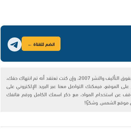
انضم للقناة ←
يتم الاستخدام المواد وفقًا للمادة 27 أ من قانون حقوق التأليف والنشر 2007، وإن كنت تعتقد أنه تم انتهاك حقك،
لى الموقع، فيمكنك التواصل معنا عبر البريد الإلكتروني على
info@ashams.c والطلب بالتوقف عن استخدام المواد، مع ذكر اسمك الكامل ورقم هاتفك
ى موقع الشمس. وشكرًا!