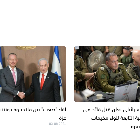
سرائيلي يعلن قتل قائد في
لقاء "صعب" بين ملادينوف ونتني
ة التابعة للواء مخيمات
غزة
غزة
03.08.2026