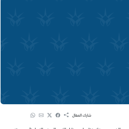
شارك المقال
احيت مدرسة البيروني الابتداية في مدينة طمرة ,يوم امس الخميس حفلا ختاميا مميزا لطلاب الصف الاول 3 ومربيته