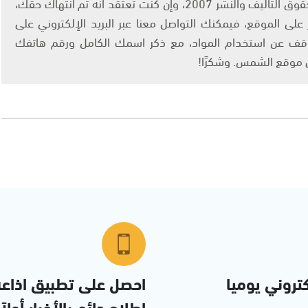
يتم الاستخدام المواد وفقًا للمادة 27 أ من قانون حقوق التأليف والنشر 2007، وإن كنت تعتقد أنه تم انتهاك حقك،
لى الموقع، فيمكنك التواصل معنا عبر البريد الإلكتروني على
info@ashams.c والطلب بالتوقف عن استخدام المواد، مع ذكر اسمك الكامل ورقم هاتفك
ى موقع الشمس. وشكرًا!
تروني يوميا
احصل على تطبيق اذاع
إطلاع دائم بالأخبار أولاً