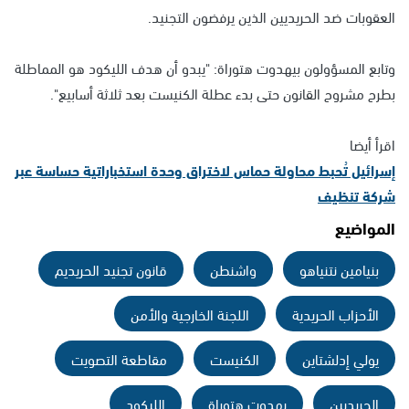
العقوبات ضد الحريديين الذين يرفضون التجنيد.
وتابع المسؤولون بيهدوت هتوراة: "يبدو أن هدف الليكود هو المماطلة
بطرح مشروح القانون حتى بدء عطلة الكنيست بعد ثلاثة أسابيع".
اقرأ أيضا
إسرائيل تُحبط محاولة حماس لاختراق وحدة استخباراتية حساسة عبر
شركة تنظيف
المواضيع
بنيامين نتنياهو
واشنطن
قانون تجنيد الحريديم
الأحزاب الحريدية
اللجنة الخارجية والأمن
يولي إدلشتاين
الكنيست
مقاطعة التصويت
الحريديين
يهدوت هتوراة
الليكود