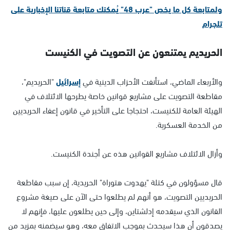
ولمتابعة كل ما يخص "عرب 48" يُمكنك متابعة قناتنا الإخبارية على
تلجرام
الحريديم يمتنعون عن التصويت في الكنيست
والأربعاء الماضي، استأنفت الأحزاب الدينية في
إسرائيل
"الحريديم"،
مقاطعة التصويت على مشاريع قوانين خاصة يطرحها الائتلاف في
الهيئة العامة للكنيست، احتجاجا على التأخير في قانون إعفاء الحريديين
من الخدمة العسكرية.
وأزال الائتلاف مشاريع القوانين هذه عن أجندة الكنيست.
قال مسؤولون في كتلة "يهدوت هتوراة" الحريدية، إن سبب مقاطعة
الحريديين التصويت، هو أنهم لم يطلعوا حتى الآن على صيغة مشروع
القانون الذي سيقدمه إدلشتاين، وإلى حين يطلعون عليها، فإنهم لا
يصدقون أن هذا سيحدث بموجب الاتفاق معه، وهو سيضمنه بمزيد من