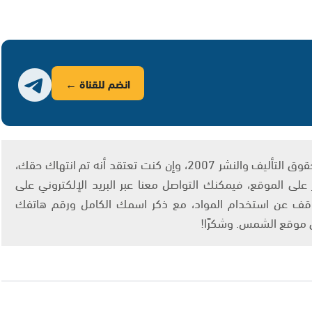
انضم للقناة ←
يتم الاستخدام المواد وفقًا للمادة 27 أ من قانون حقوق التأليف والنشر 2007، وإن كنت تعتقد أنه تم انتهاك حقك،
لى الموقع، فيمكنك التواصل معنا عبر البريد الإلكتروني على
info@ashams.c والطلب بالتوقف عن استخدام المواد، مع ذكر اسمك الكامل ورقم هاتفك
ى موقع الشمس. وشكرًا!