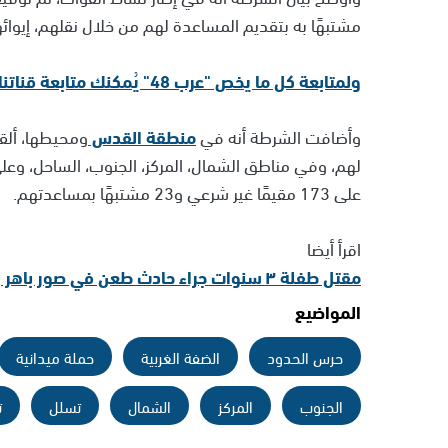
مشتبهًا به بتقديم المساعدة لهم من خلال نقلهم، إيوائ
ولمتابعة كل ما يخص "عرب 48" يُمكنك متابعة قناتنا الإخبارية على تلجرام
وأضافت الشرطة أنه في
منطقة القدس
لهم، وفي مناطق الشمال، المركز، الجنوب، الساحل، وعل
على 173 مقيمًا غير شرعي و23 مشتبهًا بمساعدتهم.
اقرأ أيضا
مقتل طفلة ٣ سنوات جراء حادث طعن في صور باهر واعتقال والدها
المواضيع
حرس الحدود
الضفة الغربية
حملة ميدانية
الجنوب
المركز
الشمال
تسلل
ت