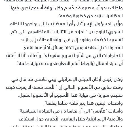
ولذلك يبدو أن مصيره قد حُسم وكل نهاية أسبوع تجري فيها
المظاهرات تزيد من خطورة وضعه".
ورأى المسؤول الإسرائيلي أن المعضلات التي يواجهها النظام
السوري تتراوح بين "المزيد من التنازلات للمتظاهرين التي يتم
تفسيرها كضعف وتقود إلى في نهاية المطاف إلى تزايد
المحاولات لإسقاطه وبين اتخاذ وسائل أكثر عنفا لقمع
الاحتجاجات التي من شأنها تسريع سقوطه". وأضاف "أنا لا أعتقد
أن لديه احتمال (بالبقاء) أمام المعارضة وهذه نهاية حكمه".
وكان رئيس أركان الجيش الإسرائيلي بيني غانتس قد قال في
وقت سابق من الأسبوع الحالي إن "الأسد نفسه لا يعرف كيف
ستبدو سورية في نهاية هذا الأسبوع أو الأسبوع المقبل،
وانعدام اليقين هذا يثير قلقه مثلما يقلقنا".
وأشارت "هآرتس" إلى أن نقاشا دار في القيادة السياسية
والأمنية الإسرائيلية خلال العامين الأخيرين حول استئناف
محادثات السلام مع سورية وبرز في هذا النقاش موقف رئيس