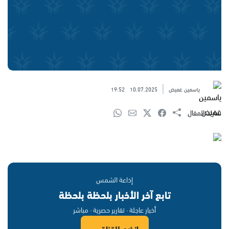
ياسمين غميض
10.07.2025
19:52
شارك المقال
إذاعة الشمس
تابع آخر الأخبار بلحظة بلحظة
أخبار عاجلة · تقارير حصرية · مباشر
انضم للقناة ←