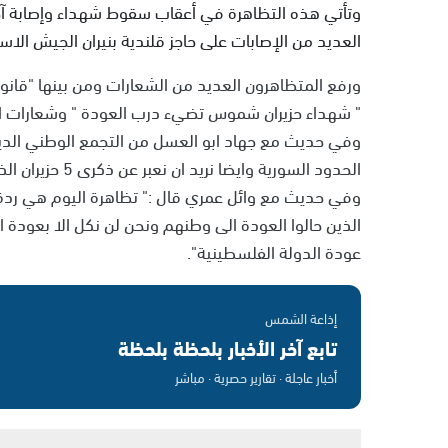
وتأتي هذه التظاهرة في أعقاب سقوط شهداء وإصابة آخر
العديد من الإصابات على حاجز قلندية بنيران الجيش الاسر
ورفع المتظاهرون العديد من الشعارات ومن بينها "قانون
" شهداء حزيران شموس تضيء درب العودة " وشعارات اخ
وفي حديث مع جهاد ابو العسل من التجمع الوطني الديم
الحدود السورية وايضا نريد ان نعبر عن ذكرى 5 حزيران الذي نعتبره يوم شؤوم في تاريخ الامة العربية ".
وفي حديث مع وائل عمري قال :" تظاهرة اليوم هي ردة 
الذين حالوا العودة الى وطنهم ونحن لن نكل الا بعودة
عودة الدولة الفلسطينية".
إذاعة الشمس
تابع آخر الأخبار بلحظة بلحظة
أخبار عاجلة · تقارير حصرية · مباشر