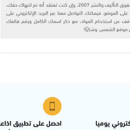
يتم الاستخدام المواد وفقًا للمادة 27 أ من قانون حقوق التأليف والنشر 2007، وإن كنت تعتقد أنه تم انتهاك حقك،
لى الموقع، فيمكنك التواصل معنا عبر البريد الإلكتروني على
info@ashams.c والطلب بالتوقف عن استخدام المواد، مع ذكر اسمك الكامل ورقم هاتفك
ى موقع الشمس. وشكرًا!
تروني يوميا
احصل على تطبيق اذاع