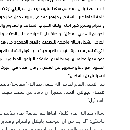
الاحد، معتبرا ان دماء من سقط منهم برصاص اسرائيلي "يفضح ال
كلمة القاها عبر شاشة في مؤتمر عقد في بيروت حول فكر مرشد 
واحترام وتقدير كبير امام اولئك الشباب المجاهد والمقاوم و
الجولان السوري المحتل". واضاف ان "اصرارهم على الحضور 
الجرحى يشكل رسالة واضحة للتصميم والعزم الموجود في هذه ا
التي تطمح بمصادرة الثورات العربية وخداع عقول الشباب العربي
ومواقفها وخلفياتها ومنطلقاتها وليؤكد التزامها المطلق باسرا
الحدود "هو دفاع مشروع عن النفس"، وقال "هذه هي اميركا التي 
لاسرائيل بل بالعكس".
حيا الامين العام لحزب الله حسن نصرالله "مقاومة وشج
هضبة الجولان الاحد، معتبرا ان دماء من سقط منهم بر
باسرائيل".
وقال نصرالله في كلمة القاها عبر شاشة في مؤتمر ع
خامنئي: "لا بد من ان نتوقف باجلال واحترام وتقدير
الفلسطينيين والسوريين الذين احتشدوا عند حدود الجول