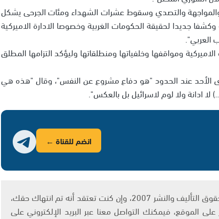
 والمواجهة والتصدي وسقوط عشرات الشهداء ومئات الجرحى يشكل
كشفا جديدا لحقيقة الحكومات الغربية وخصوصا الادارة الاميركية
 العربي".
 الاميركية ومواقفها وخلفياتها ومنطلقاتها وليؤكد التزامها المطلق
جرى الأحد عند الحدود "هو دفاع مشروع عن النفس"، وقال "هذه هي
.) لا ادانة ولا لوم لاسرائيل بل بالعكس".
انضم للقناة ←
يتم الاستخدام المواد وفقًا للمادة 27 أ من قانون حقوق التأليف والنشر 2007، وإن كنت تعتقد أنه تم انتهاك حقك،
لى الموقع، فيمكنك التواصل معنا عبر البريد الإلكتروني على