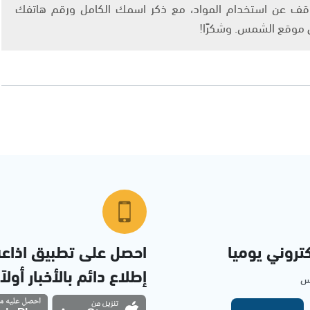
info@ashams.c والطلب بالتوقف عن استخدام المواد، مع ذكر اسمك الكامل ورقم هاتفك
ى موقع الشمس. وشكرًا!
تروني يوميا
احصل على تطبيق اذاع
إطلاع دائم بالأخبار أولاً
مس