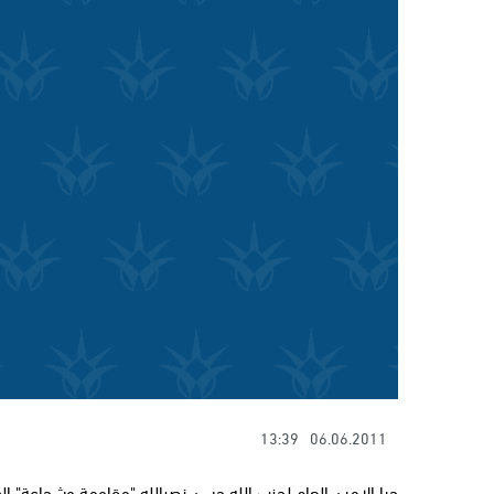
13:39
06.06.2011
حيا الامين العام لحزب الله حسن نصرالله "مقاومة وشجاعة" ا