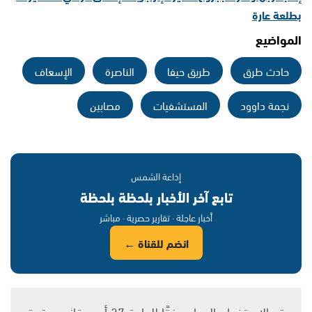
بطلعة عارة
المواضيع
حادث طرق
طريق حيفا
الناصرة
الإسعاف
نجمة داوود
المستشفيات
مصابين
إذاعة الشمس
تابع آخر الأخبار بلحظة بلحظة
أخبار عاجلة · تقارير حصرية · مباشر
انضم للقناة ←
يتم الاستخدام المواد وفقًا للمادة 27 أ من قانون حقوق