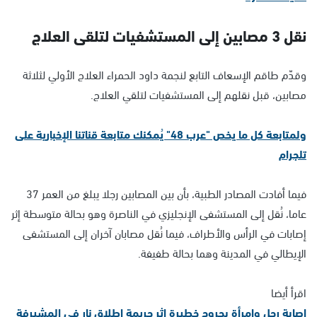
نقل 3 مصابين إلى المستشفيات لتلقى العلاج
وقدّم طاقم الإسعاف التابع لنجمة داود الحمراء العلاج الأولي لثلاثة
مصابين، قبل نقلهم إلى المستشفيات لتلقي العلاج.
ولمتابعة كل ما يخص "عرب 48" يُمكنك متابعة قناتنا الإخبارية على
تلجرام
فيما أفادت المصادر الطبية، بأن بين المصابين رجلا يبلغ من العمر 37
عاما، نُقل إلى المستشفى الإنجليزي في الناصرة وهو بحالة متوسطة إثر
إصابات في الرأس والأطراف، فيما نُقل مصابان آخران إلى المستشفى
الإيطالي في المدينة وهما بحالة طفيفة.
اقرأ أيضا
إصابة رجل وامرأة بجروح خطيرة إثر جريمة إطلاق نار في المشيرفة