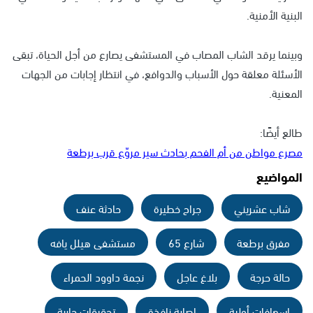
البنية الأمنية.
وبينما يرقد الشاب المصاب في المستشفى يصارع من أجل الحياة، تبقى
الأسئلة معلقة حول الأسباب والدوافع، في انتظار إجابات من الجهات
المعنية.
طالع أيضًا:
مصرع مواطن من أم الفحم بحادث سير مروّع قرب برطعة
المواضيع
شاب عشريني
جراح خطيرة
حادثة عنف
مفرق برطعة
شارع 65
مستشفى هيلل يافه
حالة حرجة
بلاغ عاجل
نجمة داوود الحمراء
إسعافات أولية
إصابة نافذة
تحقيقات جارية