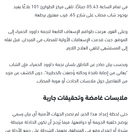
في تمام الساعة 05:43 صباحًا، تلقى مركز الطوارئ 101 بلاغًا يفيد
بوجود شاب مصاب على شارع 65، قرب مفترق برطعة.
وعلى الفور، هرعت طواقم الإسعاف التابعة لنجمة داوود الحمراء إلى
الموقع، حيث قدمت الإسعافات الأولية للمصاب في الميدان، قبل نقله
إلى المستشفى لتلقي العلاج اللازم.
وبحسب بيان صادر عن الناطق بلسان نجمة داوود الحمراء، فإن الشاب
"يعاني من إصابة نافذة وحالته وُصفت بالخطيرة"، دون الكشف عن مزيد
من التفاصيل حول ملابسات الحادث أو هوية المصاب.
ملابسات غامضة وتحقيقات جارية
حتى لحظة إعداد هذا الخبر، لم تصدر الجهات الأمنية أي بيان رسمي
يوضح خلفية الجريمة أو دوافعها، فيما يُرجح أن تكون الحادثة مرتبطة
بشجار أو اعتداء وقع في المنطقة، وتعمل الشرطة على جمع الأدلة من