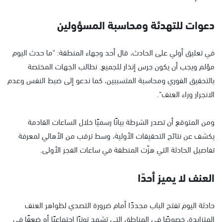
دعوات للتهدئة ومحاسبة المسؤولين
في تعليق أولي على الحادث، قال أحد وجهاء المنطقة: "ما حدث اليوم
مؤلم ويجب أن يكون جرس إنذار للجميع. نطالب الجهات المختصة
بالتحقيق الفوري ومحاسبة المتسببين، كما ندعو إلى ضبط النفس وعدم
الانجرار وراء العنف".
ومن المتوقع أن تصدر الشرطة بيانًا رسميًا خلال الساعات القادمة
يكشف عن نتائج التحقيقات الأولية، وسط ترقب من الأهالي لمعرفة
تفاصيل الحادثة التي هزّت المنطقة في ساعات الفجر الأولى.
العنف لا يميز أحدًا
حادثة اليوم تفتح الباب مجددًا أمام ضرورة التصدي لظواهر العنف
المتزايدة، خصوصًا في المناطق التي تشهد توترًا اجتماعيًا أو ضعفًا في