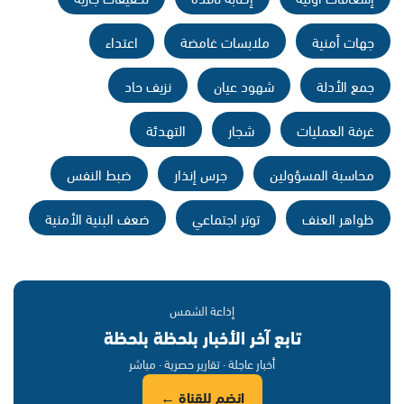
جهات أمنية
ملابسات غامضة
اعتداء
جمع الأدلة
شهود عيان
نزيف حاد
غرفة العمليات
شجار
التهدئة
محاسبة المسؤولين
جرس إنذار
ضبط النفس
ظواهر العنف
توتر اجتماعي
ضعف البنية الأمنية
إذاعة الشمس
تابع آخر الأخبار بلحظة بلحظة
أخبار عاجلة · تقارير حصرية · مباشر
انضم للقناة ←