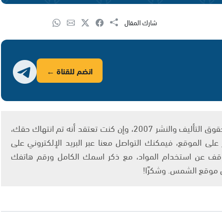
شارك المقال
انضم للقناة ←
يتم الاستخدام المواد وفقًا للمادة 27 أ من قانون حقوق التأليف والنشر 2007، وإن كنت تعتقد أنه تم انتهاك حقك،
لى الموقع، فيمكنك التواصل معنا عبر البريد الإلكتروني على
info@ashams.c والطلب بالتوقف عن استخدام المواد، مع ذكر اسمك الكامل ورقم هاتفك
ى موقع الشمس. وشكرًا!