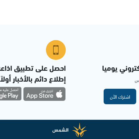
تروني يوميا
احصل على تطبيق اذاع
إطلاع دائم بالأخبار أولاً
مس
اشترك الآن