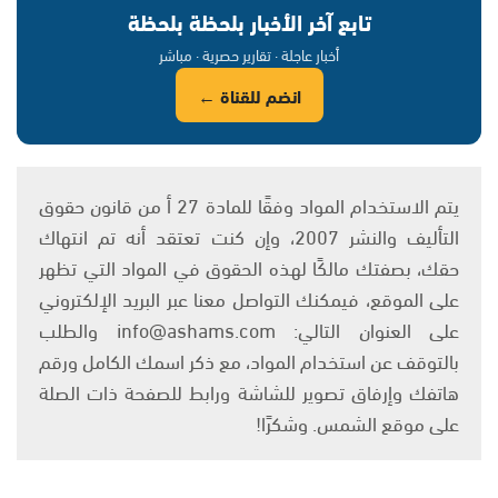
تابع آخر الأخبار بلحظة بلحظة
أخبار عاجلة · تقارير حصرية · مباشر
انضم للقناة ←
يتم الاستخدام المواد وفقًا للمادة 27 أ من قانون حقوق
التأليف والنشر 2007، وإن كنت تعتقد أنه تم انتهاك
حقك، بصفتك مالكًا لهذه الحقوق في المواد التي تظهر
على الموقع، فيمكنك التواصل معنا عبر البريد الإلكتروني
على العنوان التالي: info@ashams.com والطلب
بالتوقف عن استخدام المواد، مع ذكر اسمك الكامل ورقم
هاتفك وإرفاق تصوير للشاشة ورابط للصفحة ذات الصلة
على موقع الشمس. وشكرًا!