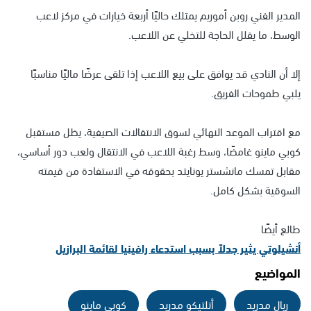
المدير الفني روبن أموريم يمتلك حاليًا أربعة خيارات في مركز لاعب
الوسط، ما يقلل الحاجة للتخلي عن اللاعب.
إلا أن النادي قد يوافق على بيع اللاعب إذا تلقى عرضًا ماليًا مناسبًا
يلبي طموحات الفريق.
مع اقتراب الموعد النهائي لسوق الانتقالات الصيفية، يظل مستقبل
كوبي ماينو غامضًا، وسط رغبة اللاعب في الانتقال ولعب دور أساسي،
مقابل تمسك مانشستر يونايتد بحقوقه في الاستفادة من قيمته
السوقية بشكل كامل.
طالع أيضًا
أنشيلوتي يثير جدلاً بسبب استدعاء رافينيا لقائمة البرازيل
المواضيع
ريال مدريد
أتلتيكو مدريد
كوبي ماينو