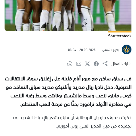
Shutterstock
راديو الشمس
28.08.2025
08:04
شارك المقال
في سباق ساخن مع مرور أيام قليلة على إغلاق سوق الانتقالات
الصيفية، دخل ناديا ريال مدريد وأتلتيكو مدريد سباق التعاقد مع
كوبي ماينو، لاعب وسط مانشستر يونايتد، وسط رغبة اللاعب
في مغادرة الأولد ترافورد بحثًا عن فرصة للعب المنتظم.
ذكرت صحيفة جارديان البريطانية أن ماينو يشعر بالإحباط الشديد بعد
تجميده من قبل المدير الفني روبن أموريم.