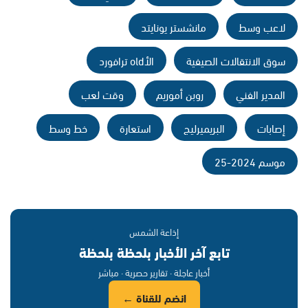
لاعب وسط
مانشستر يونايتد
سوق الانتقالات الصيفية
الأold ترافورد
المدير الفني
روبن أموريم
وقت لعب
إصابات
البريميرليج
استعارة
خط وسط
موسم 2024-25
إذاعة الشمس
تابع آخر الأخبار بلحظة بلحظة
أخبار عاجلة · تقارير حصرية · مباشر
انضم للقناة ←