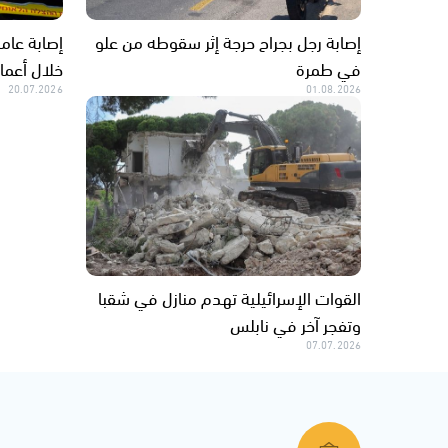
إصابة رجل بجراح حرجة إثر سقوطه من علو
إصابة عام
في طمرة
خلال أعما
20.07.2026
01.08.2026
القوات الإسرائيلية تهدم منازل في شقبا
وتفجر آخر في نابلس
07.07.2026