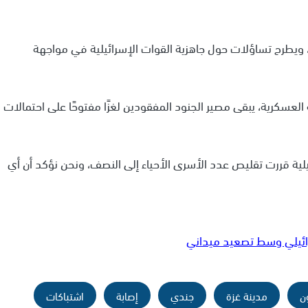
، ويطرح تساؤلات حول جاهزية القوات الإسرائيلية في مواجهة
 العسكرية، يبقى مصير الجنود المفقودين لغزًا مفتوحًا على احتمالات
ئيلية قررت تقليص عدد الأسرى الأحياء إلى النصف، ونحن نؤكد أن أي
ائيلي وسط تصعيد ميداني
ن
مدينة غزة
جندي
إصابة
اشتباكات