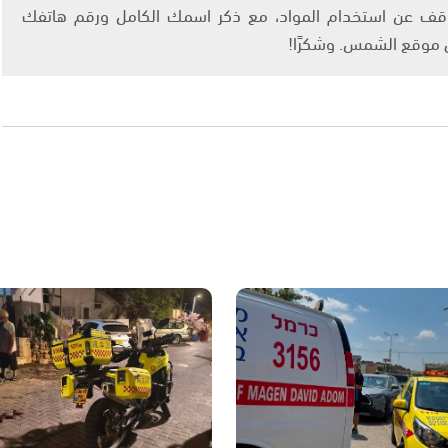
info@ashams.c والطلب بالتوقف عن استخدام المواد، مع ذكر اسمك الكامل ورقم هاتفك
ى موقع الشمس. وشكرًا!