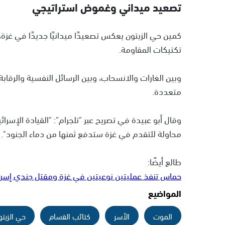
تصعيد ميداني وغموض استراتيجي
كمين حي الزيتون يعكس تصعيدًا ميدانيًا جديدًا في غزة
تكتيكات المقاومة.
وبين الغارات والانسحاب، وبين الرسائل النفسية والرقابة
متعددة.
وقال أبو عبيدة في تصريح عبر "تلجرام": "القيادة الإسرا
محاولة للتقدم في غزة ستدفع ثمنها من دماء الجنود".
طالع أيضًا:
حماس تنفذ عمليتين نوعيتين في غزة ومقتل جندي إسر
المواضيع
الموت
الأسر
كتائب القسام
حي الزيتو