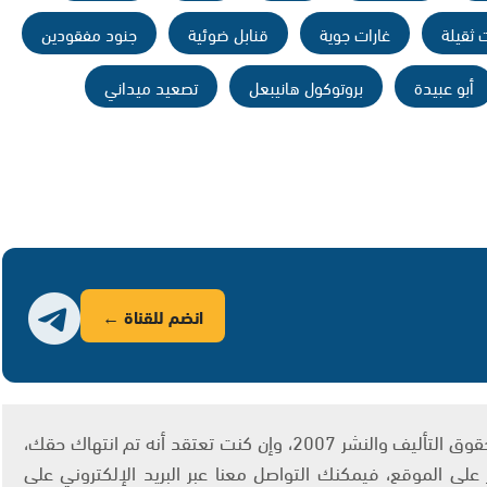
 ثقيلة
غارات جوية
قنابل ضوئية
جنود مفقودين
أبو عبيدة
بروتوكول هانيبعل
تصعيد ميداني
انضم للقناة ←
يتم الاستخدام المواد وفقًا للمادة 27 أ من قانون حقوق التأليف والنشر 2007، وإن كنت تعتقد أنه تم انتهاك حقك،
لى الموقع، فيمكنك التواصل معنا عبر البريد الإلكتروني على