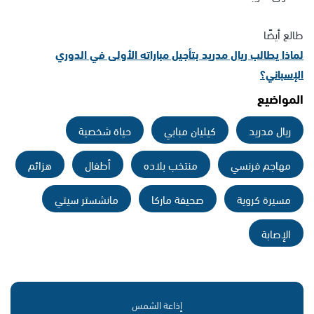
طالع أيضًا
لماذا يطالب ريال مدريد بتأجيل مباراته الأولى في الدوري
الإسباني؟
المواضيع
ريال مدريد
كيليان مبابي
حياة شخصية
مهاجم فرنسي
منتخب بلاده
أطفال
هزائم
مسيرة كروية
صحيفة ماركا
مانشستر سيتي
الإصابة
إذاعة الشمس