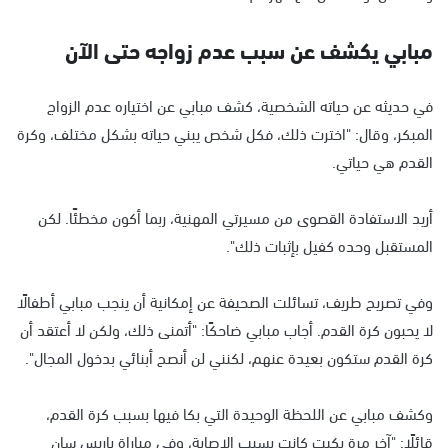
مبابي يكشف عن سبب عدم زواجه حتى الآن
في حديثه عن حياته الشخصية، كشف مبابي عن اختياره عدم الزواج
المبكر، وقال: "اخترت ذلك، فكل شخص يبني حياته بشكل مختلف، وكرة
القدم هي حياتي.
أريد الاستفادة القصوى من مسيرتي المهنية، ربما أكون مخطئًا. لكن
المستقبل وحده كفيل بإثبات ذلك".
وفي تصريح طريف، تسائلت الصحيفة عن إمكانية أن ينجب مبابي أطفالًا
لا يحبون كرة القدم. أجاب مبابي ضاحكًا: "أتمنى ذلك، ولكن لا أعتقد أن
كرة القدم ستكون بعيدة عنهم، لكنني لن أنصح أبنائي بدخول المجال".
وكشف مبابي عن اللحظة الوحيدة التي بكا فيها بسبب كرة القدم،
قائلًا: "آخر مرة بكيت كانت بسبب الإصابة، وفي مباراة باريس سان