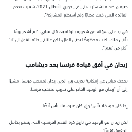
جيرمان ضد مانشستر سيتي في دوري الأبطال 2021، شعرت بعدم
الفائدة لأنني كنت مصابًا ولم أستطع المشاركة".
في رد على سؤاله عن شعوره بالرفاهية، قال مبابي: "لم أشعر يومًا
بأنني ملك، كنت محظوظًا بجني المال، لكن عائلتي دائمًا تقول لي 'لا'
أكثر من 'نعم'".
زيدان في أفق قيادة فرنسا بعد ديشامب
تحدث مبابي عن إمكانية تدريب زين الدين زيدان لمنتخب فرنسا، مشيرًا
إلى أن "زيدان هو الوحيد القادر على تدريب منتخب فرنسا.
إذا كان هو، فلا بأس! وإن كان غيره، فلا بأس أيضًا.
لكن زيدان هو الوحيد في تاريخ كرة القدم الفرنسية الذي يتمتع بكامل
الحقوق تقريبًا".