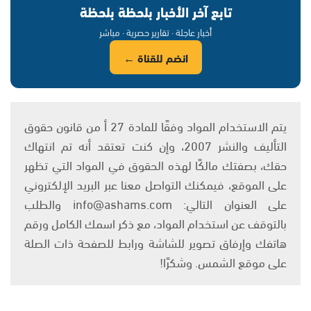
تابع آخر الأخبار بلحظة بلحظة
أخبار عاجلة · تقارير حصرية · مباشر
انضم للقناة ←
يتم الاستخدام المواد وفقًا للمادة 27 أ من قانون حقوق
التأليف والنشر 2007، وإن كنت تعتقد أنه تم انتهاك
حقك، بصفتك مالكًا لهذه الحقوق في المواد التي تظهر
على الموقع، فيمكنك التواصل معنا عبر البريد الإلكتروني
على العنوان التالي: info@ashams.com والطلب
بالتوقف عن استخدام المواد، مع ذكر اسمك الكامل ورقم
هاتفك وإرفاق تصوير للشاشة ورابط للصفحة ذات الصلة
على موقع الشمس. وشكرًا!