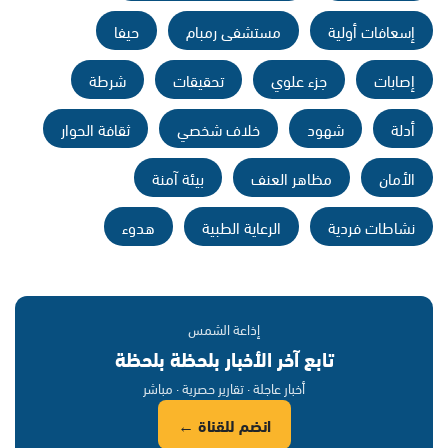
إسعافات أولية
مستشفى رمبام
حيفا
إصابات
جزء علوي
تحقيقات
شرطة
أدلة
شهود
خلاف شخصي
ثقافة الحوار
الأمان
مظاهر العنف
بيئة آمنة
نشاطات فردية
الرعاية الطبية
هدوء
إذاعة الشمس
تابع آخر الأخبار بلحظة بلحظة
أخبار عاجلة · تقارير حصرية · مباشر
انضم للقناة ←