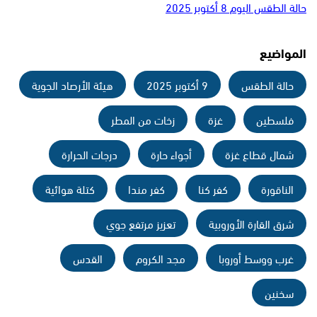
حالة الطقس اليوم 8 أكتوبر 2025
المواضيع
حالة الطقس
9 أكتوبر 2025
هيئة الأرصاد الجوية
فلسطين
غزة
زخات من المطر
شمال قطاع غزة
أجواء حارة
درجات الحرارة
الناقورة
كفر كنا
كفر مندا
كتلة هوائية
شرق القارة الأوروبية
تعزيز مرتفع جوي
غرب ووسط أوروبا
مجد الكروم
القدس
سخنين