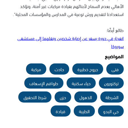
الأهالي بعدم السماح لأبنائهم بقيادة مركبات غير آمنة، ونؤكد
استعدادنا لتقديم ورش توعية في المدارس والمؤسسات المحلية".
طالع أيضًا:
انفجار في حورة يسفر عن إصابة شخصين ونقلهما إلى مستشفى
سوروكا
المواضيع
فتى
جروح خطيرة
حادث
مركبة
تركتورون
حياء سكنية
طواقم الإسعاف
الشرطة
الذهول
حزن
شرط التحقيق
حي البدو
الطيبة
قيادة