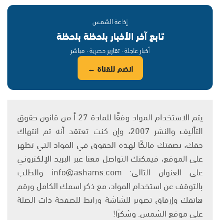
إذاعة الشمس
تابع آخر الأخبار بلحظة بلحظة
أخبار عاجلة · تقارير حصرية · مباشر
انضم للقناة ←
يتم الاستخدام المواد وفقًا للمادة 27 أ من قانون حقوق
التأليف والنشر 2007، وإن كنت تعتقد أنه تم انتهاك
حقك، بصفتك مالكًا لهذه الحقوق في المواد التي تظهر
على الموقع، فيمكنك التواصل معنا عبر البريد الإلكتروني
على العنوان التالي: info@ashams.com والطلب
بالتوقف عن استخدام المواد، مع ذكر اسمك الكامل ورقم
هاتفك وإرفاق تصوير للشاشة ورابط للصفحة ذات الصلة
على موقع الشمس. وشكرًا!