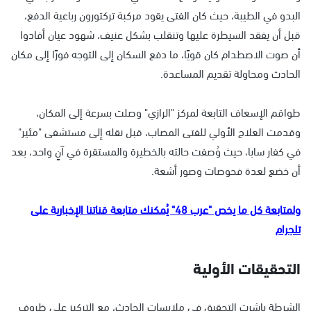
البدو في الطيبة، حيث كان الفتى يقود مركبة تركتورون رباعية الدفع،
قبل أن يفقد السيطرة عليها وتنقلب بشكل عنيف، شهود عيان أفادوا
أن صوت الاصطدام كان قويًا، ما دفع السكان إلى التوجه فورًا إلى مكان
الحادث ومحاولة تقديم المساعدة.
طواقم الإسعاف التابعة لمركز "الرازي" وصلت بسرعة إلى المكان،
وقدمت العلاج الأولي للفتى المصاب، قبل نقله إلى مستشفى "مئير"
في كفار سابا، حيث وُصفت حالته بالخطيرة والمستقرة في آنٍ واحد، بعد
أن خضع لعدة فحوصات وصور أشعة.
ولمتابعة كل ما يخص "عرب 48" يُمكنك متابعة قناتنا الإخبارية على
تلجرام
التحقيقات الأولية
الشرطة باشرت التحقيق في ملابسات الحادث، مع التركيز على ظروف