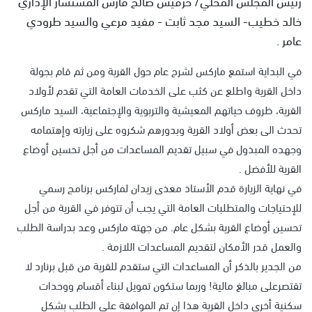
رئيس المجلس المحلي/ حرفيش صالح فارس المستشار الإداري
خالد خطيب- السيد مجد ثابت - مفيد مرعي والسيد طرودي
عامر .
في البداية استمع ماركس لشرح عام حول القرية ومن ثم قام بجولة
داخل القرية واطلع عن كثب على الخدمات العامة التي تقدم لأولاد
القرية، ظروف حياتهم المعيشية والتربوية والإجتماعية، السيد ماركس
تحدث الى بعض أولاد القرية وبدورهم شكروه على زيارته وإهتمامه
وجهده المبذول في سبيل تقديم المساعدات من أجل تحسين أوضاع
القرية للأفضل .
في نهاية الزيارة قدم الأستاذ معذى زيدان لماركس برنامج رسمي
للإحتياجات والمتطلبات العامة التي يجب أن تتوفر في القرية من أجل
تحسين أوضاع القرية بشكل عام. من جهته ماركس وعد بدراسة الطلب
والعمل قدر الأمكان لتقديم المساعدات اللازمة .
من الجدير بالذكر أن المساعدات التي ستقدم للقرية من قبل برنارد لا
تقتصرعلى مبالغ مالية! وربما ستكون تمويل لبناء أقسام ووحدات
سكنية أخرى داخل القرية هذا إن تم الموافقة على الطلب بشكل