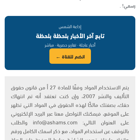
رسمي! .
إذاعة الشمس
تابع آخر الأخبار بلحظة بلحظة
أخبار عاجلة · تقارير حصرية · مباشر
انضم للقناة ←
يتم الاستخدام المواد وفقًا للمادة 27 أ من قانون حقوق
التأليف والنشر 2007، وإن كنت تعتقد أنه تم انتهاك
حقك، بصفتك مالكًا لهذه الحقوق في المواد التي تظهر
على الموقع، فيمكنك التواصل معنا عبر البريد الإلكتروني
على العنوان التالي: info@ashams.com والطلب
بالتوقف عن استخدام المواد، مع ذكر اسمك الكامل ورقم
هاتفك وإرفاق تصوير للشاشة ورابط للصفحة ذات الصلة