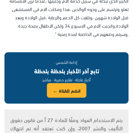
الكبير الذي نبذله في سبيل خدمة الام وجنينها ،عندما نرى الابتسامة
تعلو وترتسم على وجوه الوالدين ،هذا ومكثت الام في المستشفى
قبل الولادة شهرين ،وتلقت كل الدعم والرعاية ،قبل الولادة وبعد
الولادة،وانجبت الام في الاسبوع 34 ولكن الاطفال بصحة جيدة
،وسيتم وضعهم في الحاضنة لمدة زمنية ".
إذاعة الشمس
تابع آخر الأخبار بلحظة بلحظة
أخبار عاجلة · تقارير حصرية · مباشر
انضم للقناة ←
يتم الاستخدام المواد وفقًا للمادة 27 أ من قانون حقوق
التأليف والنشر 2007، وإن كنت تعتقد أنه تم انتهاك