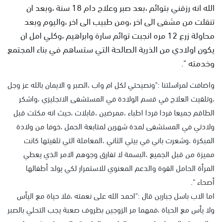
الله انه رزقني بتوائم ،بعد صبر وعلاج دام 18 سنة ،وبعد ان
تنقلت من مشفى الى اخر ،ومن طبيب الى اخر ،واليوم وبعد
محاولة زرع 12 مره انجبت توائم سارة وابراهيم ،وكلي امل ان
يكون اولادي من الذرية الصالحة التي ستساهم في بناء المجتمع
وخدمته ".
واضافت لمراسلتنا :"ونصيحتي لكل ام واب ،الصبر و الايمان بالله عز وجل
،وتلقيت العلاج في قسم الولادة في المستشفى الانجليزي ،واشكر
الطاقم جميعا فردا فردا اطباء ،ممرضين ،قابلات ،حيث انه مكثت قبل
ولادتي في المستشفى لمدة شهرين لمتابعة الحمل ،خوفا من ولادة
المبكرة ،وشعرت باني في بيتي الثاني ،المعاملة التي تلقيتها كانت
مميزة من قبل الجميع ،البسمة لا تفارق وجوهم الامر الذي يعطي
المرأة الحامل القوة والدعم المعنوي للاستمرار لكي يولد أطفالها
أصحاء ".
اما الاب باسل جبارين قال :"احمد الله على نعمته ،فلا حياة مع اليأس
ولا يأس مع الحياة ،فمهما مر الزوجين بظروف صعبة يجب التحلي بالصبر