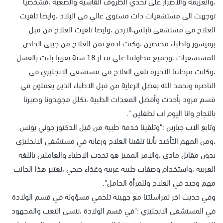
،والعزيمة والاصرار على تحدي الظروف القاسية والصعبة ،فشخصيا
توجهت الى مستشفيات ذات مستوى عالي في البلاد ،وايضا تلقيت
العلاج في مستشفى نابلس،الاردن ،وايضا تلقيت العلاج من قبل
برفيسور واطباء مختصين ،وكنت ادفع ثمن العلاج من جيبي الخاص
للمستشفيات ،وجميع محاولتنا على مدار 18 سنة تقريبا باءت بالفشل
،وكانت مرحلتنا الأخيرة تلقي العلاج في مستشفى الانجليزي في
الناصرة ونحمد الله بفضل الرعاية من قبل الاطباء الذين يعملون في
قسم مزود بأحدث وأفضل المعدات الطبية ،تكلل مجهدونا وصبرنا
بالنجاح وانا اليوم اب لطفلين ".
وتابع الاب جبارين :"وتلقينا خدمة طبية من قبل الدكتور جوني يونس
،ومن المهم التأكيد بأننا تلقينا العلاج ورعاية في مستشفى الانجليزي
بدون مقابل مادي ،والامر المميز هو تحدث الاطباء والعاملين باللغة
العربية ،واستخدام وصفات طبية عربية وغذاء صحي ،نعتبر هذا الجانب
مهم وجيد في العلاج وللمرأة الحامل".
وفي حديث اخر لمراسلتنا مع جهينة تلحمي مسؤولة في قسم الولادة
في المستشفى الانجليزي :"في قسم الولادة ،ننسى التعب والمجهود